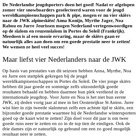
De Nederlandse jeugdsporters doen het goed! Nadat er afgelopen
zomer vier snowboarders geselecteerd waren voor de jeugd
wereldkampioenschappen park & pipe, mogen er nu vier skiërs
naar de JWK alpineskiën! Anna Konijn, Myrthe Jager, Noa
Rabou en Jurre Jeurissen mogen Nederland vertegenwoordigen
op de slalom en reuzenslalom in Portes du Soleil (Frankrijk).
Meedoen is al een mooie ervaring, maar de skiërs gaan er
natuurlijk alles aan doen om een goede prestatie neer te zetten!
We wensen ze heel veel succes!
Maar liefst vier Nederlanders naar de JWK
Op basis van prestaties van dit seizoen hebben Anna, Myrthe, Noa
en Jurre een startplek gekregen bij de jeugd
wereldkampioenschappen in Portes du Soleil. De vier jonge skiërs
hebben dit jaar goede en sommige zelfs uitzonderlijk goede
resultaten behaald en hebben daarmee hun plek verdiend in de
internationale jeugdtop. Voor Jurre en Noa is het niet hun eerste
JWK, zij deden vorig jaar al mee in het Oostenrijkse St Anton. Jurre
wist hier in zijn tweede slalomrun zelfs een achtste tijd te skiën, een
bijzonder goede prestatie waarmee hij de Nederlandse wintersporters
goed op de kaart wist te zetten! Zijn doel voor dit jaar is om twee
goede runs neer te zetten en zo in de top tien de eindigen. Ook de
drie dames zijn er natuurlijk op gebrand om een zo goed mogelijk
resultaat neer te zetten.