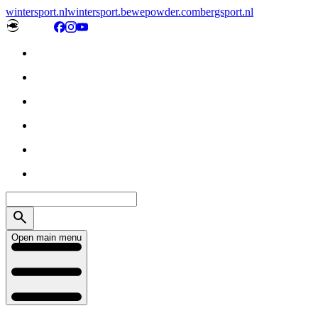
wintersport.nl
wintersport.be
wepowder.com
bergsport.nl
Open main menu