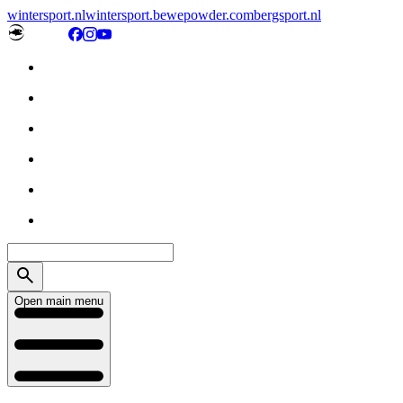
wintersport.nl
wintersport.be
wepowder.com
bergsport.nl
Open main menu