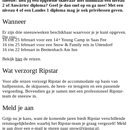
sneeuw! Ben jij een opgeleide skileraar met minimaal een niveau
2 of Anwärter diploma? Geef je dan snel op en ga mee! Met een
niveau 4 of een Landes 1 diploma mag je ook privélessen geven.
Wanneer
Er zijn drie sneeuwweken beschikbaar waarvoor je je kunt opgeven.
Dit zijn:
16 t/m 25 februari voor een 14+ Young Camp in Saas Fee
16 t/m 25 februari voor een Snow & Family reis in Uttendorf
16 t/m 22 februari in Breitenbach Am Inn
Bekijk
hier
de reizen.
Wat verzorgt Ripstar
Voor alle reizen verzorgt Ripstar de accommodatie op basis van
halfpension, de skipassen, de heen- en terugreis en een passende
vergoeding. Bovendien ga je samen met een professioneel Ripstar-
team de sneeuw in.
Meld je aan
Grijp nu je kans, want de komende jaren biedt Ripstar verschillende
reismogelijkheden waarbij het Ripstar-team je graag vergezelt! Meld
je aan door een e-mail te sturen naar
snow@ripstar.nl
.