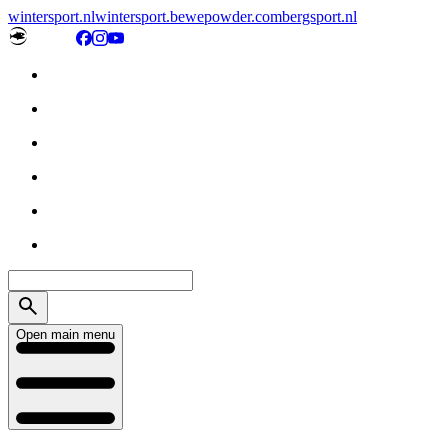
wintersport.nl
wintersport.be
wepowder.com
bergsport.nl
Open main menu