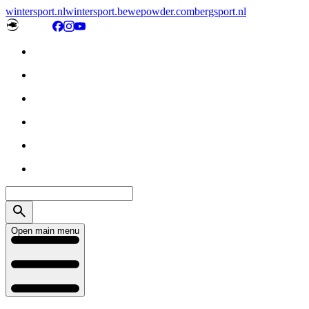
wintersport.nl
wintersport.be
wepowder.com
bergsport.nl
Open main menu