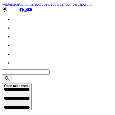
wintersport.nl
wintersport.be
wepowder.com
bergsport.nl
Open main menu