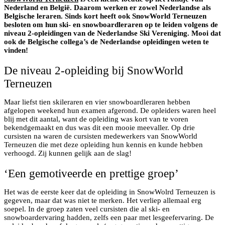
Nederland en België. Daarom werken er zowel Nederlandse als
Belgische leraren. Sinds kort heeft ook SnowWorld Terneuzen
besloten om hun ski- en snowboardleraren op te leiden volgens de
niveau 2-opleidingen van de Nederlandse Ski Vereniging. Mooi dat
ook de Belgische collega’s de Nederlandse opleidingen weten te
vinden!
De niveau 2-opleiding bij SnowWorld
Terneuzen
Maar liefst tien skileraren en vier snowboardleraren hebben
afgelopen weekend hun examen afgerond. De opleiders waren heel
blij met dit aantal, want de opleiding was kort van te voren
bekendgemaakt en dus was dit een mooie meevaller. Op drie
cursisten na waren de cursisten medewerkers van SnowWorld
Terneuzen die met deze opleiding hun kennis en kunde hebben
verhoogd. Zij kunnen gelijk aan de slag!
‘Een gemotiveerde en prettige groep’
Het was de eerste keer dat de opleiding in SnowWolrd Terneuzen is
gegeven, maar dat was niet te merken. Het verliep allemaal erg
soepel. In de groep zaten veel cursisten die al ski- en
snowboardervaring hadden, zelfs een paar met lesgeefervaring. De