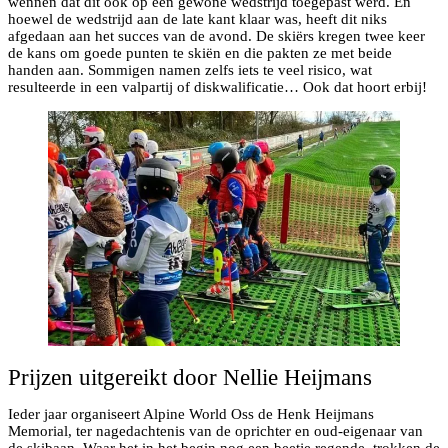
wennen dat dit ook op een gewone wedstrijd toegepast werd. En
hoewel de wedstrijd aan de late kant klaar was, heeft dit niks
afgedaan aan het succes van de avond. De skiërs kregen twee keer
de kans om goede punten te skiën en die pakten ze met beide
handen aan. Sommigen namen zelfs iets te veel risico, wat
resulteerde in een valpartij of diskwalificatie… Ook dat hoort erbij!
Prijzen uitgereikt door Nellie Heijmans
Ieder jaar organiseert Alpine World Oss de Henk Heijmans
Memorial, ter nagedachtenis van de oprichter en oud-eigenaar van