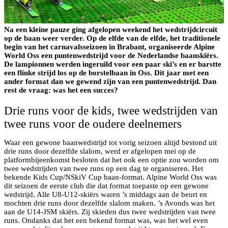
Na een kleine pauze ging afgelopen weekend het wedstrijdcircuit
op de baan weer verder. Op de elfde van de elfde, het traditionele
begin van het carnavalsseizoen in Brabant, organiseerde Alpine
World Oss een puntenwedstrijd voor de Nederlandse baanskiërs.
De lampionnen werden ingeruild voor een paar ski’s en er barstte
een flinke strijd los op de borstelbaan in Oss. Dit jaar met een
ander format dan we gewend zijn van een puntenwedstrijd. Dan
rest de vraag: was het een succes?
Drie runs voor de kids, twee wedstrijden van
twee runs voor de oudere deelnemers
Waar een gewone baanwedstrijd tot vorig seizoen altijd bestond uit
drie runs door dezelfde slalom, werd er afgelopen mei op de
platformbijeenkomst besloten dat het ook een optie zou worden om
twee wedstrijden van twee runs op een dag te organiseren. Het
bekende Kids Cup/NSkiV Cup baan-format. Alpine World Oss was
dit seizoen de eerste club die dat format toepaste op een gewone
wedstrijd. Alle U8-U12-skiërs waren ’s middags aan de beurt en
mochten drie runs door dezelfde slalom maken. ’s Avonds was het
aan de U14-JSM skiërs. Zij skieden dus twee wedstrijden van twee
runs. Ondanks dat het een bekend format was, was het wel even