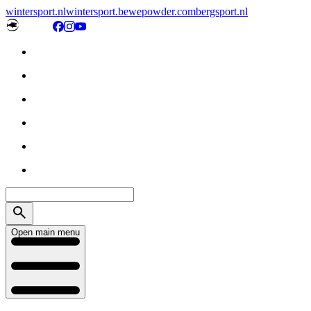
wintersport.nl
wintersport.be
wepowder.com
bergsport.nl
Open main menu