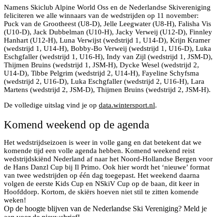
Namens Skiclub Alpine World Oss en de Nederlandse Skivereniging
feliciteren we alle winnaars van de wedstrijden op 11 november:
Puck van de Grootheest (U8-D), Jelle Leegwater (U8-H), Falisha Vis
(U10-D), Jack Dubbelman (U10-H), Jacky Verweij (U12-D), Finnley
Hanhart (U12-H), Luna Verwijst (wedstrijd 1, U14-D), Krijn Kramer
(wedstrijd 1, U14-H), Bobby-Bo Verweij (wedstrijd 1, U16-D), Luka
Eschgfaller (wedstrijd 1, U16-H), Indy van Zijl (wedstrijd 1, JSM-D),
Thijmen Bruins (wedstrijd 1, JSM-H), Dycke Wesel (wedstrijd 2,
U14-D), Tibbe Pelgrim (wedstrijd 2, U14-H), Fayeline Schyfsma
(wedstrijd 2, U16-D), Luka Eschgfaller (wedstrijd 2, U16-H), Lara
Martens (wedstrijd 2, JSM-D), Thijmen Bruins (wedstrijd 2, JSM-H).
De volledige uitslag vind je op
data.wintersport.nl
.
Komend weekend op de agenda
Het wedstrijdseizoen is weer in volle gang en dat betekent dat we
komende tijd een volle agenda hebben. Komend weekend reist
wedstrijdskiënd Nederland af naar het Noord-Hollandse Bergen voor
de Hans Danzl Cup bij Il Primo. Ook hier wordt het ‘nieuwe’ format
van twee wedstrijden op één dag toegepast. Het weekend daarna
volgen de eerste Kids Cup en NSkiV Cup op de baan, dit keer in
Hoofddorp. Kortom, de skiërs hoeven niet stil te zitten komende
weken!
Op de hoogte blijven van de Nederlandse Ski Vereniging? Meld je