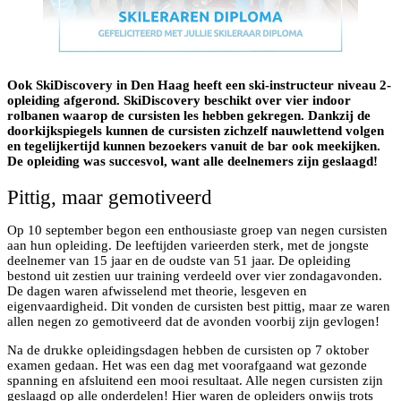
Ook SkiDiscovery in Den Haag heeft een ski-instructeur niveau 2-
opleiding afgerond. SkiDiscovery beschikt over vier indoor
rolbanen waarop de cursisten les hebben gekregen. Dankzij de
doorkijkspiegels kunnen de cursisten zichzelf nauwlettend volgen
en tegelijkertijd kunnen bezoekers vanuit de bar ook meekijken.
De opleiding was succesvol, want alle deelnemers zijn geslaagd!
Pittig, maar gemotiveerd
Op 10 september begon een enthousiaste groep van negen cursisten
aan hun opleiding. De leeftijden varieerden sterk, met de jongste
deelnemer van 15 jaar en de oudste van 51 jaar. De opleiding
bestond uit zestien uur training verdeeld over vier zondagavonden.
De dagen waren afwisselend met theorie, lesgeven en
eigenvaardigheid. Dit vonden de cursisten best pittig, maar ze waren
allen negen zo gemotiveerd dat de avonden voorbij zijn gevlogen!
Na de drukke opleidingsdagen hebben de cursisten op 7 oktober
examen gedaan. Het was een dag met voorafgaand wat gezonde
spanning en afsluitend een mooi resultaat. Alle negen cursisten zijn
geslaagd op alle onderdelen! Hier waren de opleiders onwijs trots