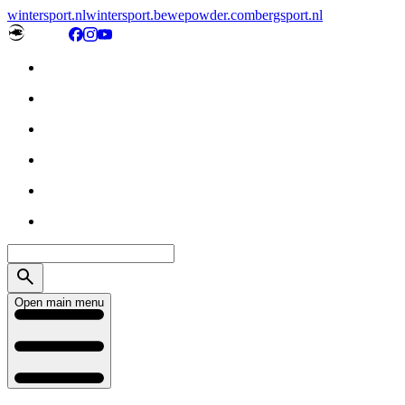
wintersport.nl
wintersport.be
wepowder.com
bergsport.nl
Open main menu