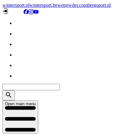
wintersport.nl
wintersport.be
wepowder.com
bergsport.nl
Open main menu