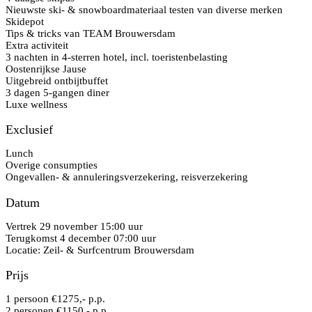
Nieuwste ski- & snowboardmateriaal testen van diverse merken
Skidepot
Tips & tricks van TEAM Brouwersdam
Extra activiteit
3 nachten in 4-sterren hotel, incl. toeristenbelasting
Oostenrijkse Jause
Uitgebreid ontbijtbuffet
3 dagen 5-gangen diner
Luxe wellness
Exclusief
Lunch
Overige consumpties
Ongevallen- & annuleringsverzekering, reisverzekering
Datum
Vertrek 29 november 15:00 uur
Terugkomst 4 december 07:00 uur
Locatie: Zeil- & Surfcentrum Brouwersdam
Prijs
1 persoon €1275,- p.p.
2 personen €1150,- p.p.