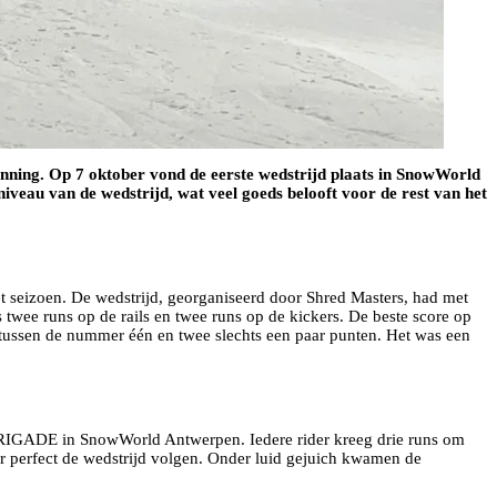
lanning. Op 7 oktober vond de eerste wedstrijd plaats in SnowWorld
eau van de wedstrijd, wat veel goeds belooft voor de rest van het
et seizoen. De wedstrijd, georganiseerd door Shred Masters, had met
wee runs op de rails en twee runs op de kickers. De beste score op
 tussen de nummer één en twee slechts een paar punten. Het was een
XBRIGADE in SnowWorld Antwerpen. Iedere rider kreeg drie runs om
aar perfect de wedstrijd volgen. Onder luid gejuich kwamen de