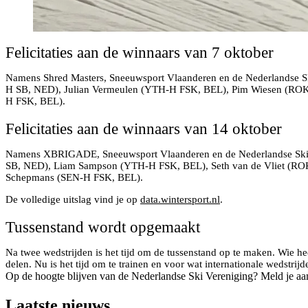
Felicitaties aan de winnaars van 7 oktober
Namens Shred Masters, Sneeuwsport Vlaanderen en de Nederlandse Ski
H SB, NED), Julian Vermeulen (YTH-H FSK, BEL), Pim Wiesen (RO
H FSK, BEL).
Felicitaties aan de winnaars van 14 oktober
Namens XBRIGADE, Sneeuwsport Vlaanderen en de Nederlandse Ski Ver
SB, NED), Liam Sampson (YTH-H FSK, BEL), Seth van de Vliet (RO
Schepmans (SEN-H FSK, BEL).
De volledige uitslag vind je op
data.wintersport.nl
.
Tussenstand wordt opgemaakt
Na twee wedstrijden is het tijd om de tussenstand op te maken. Wie h
delen. Nu is het tijd om te trainen en voor wat internationale wedstrij
Op de hoogte blijven van de Nederlandse Ski Vereniging? Meld je aa
Laatste nieuws