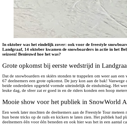
In oktober was het eindelijk zover: ook voor de freestyle snowboar
Landgraaf, 14 oktober kwamen de snowboarders in actie in het Bel
seizoen! Benieuwd hoe het was?
Grote opkomst bij eerste wedstrijd in Landgraa
Dat de snowboarders en skiërs stonden te trappelen om weer aan een we
67 deelnemers een grote opkomst. De jury kon aan de bak! Vanwege de
beide onderdelen opgeteld vormde uiteindelijk de einduitslag. Het we
leuke dag, de sfeer zat er goed in en de riders konden een hoop meter
Mooie show voor het publiek in SnowWorld 
Een week later mochten de deelnemers aan de Freestyle Tour meteen 
hun beste tricks op de rails en kickers te laten zien. Het publiek ha
deelnemers één voor één beneden en ook hier was het in een aantal c