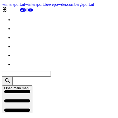
wintersport.nl
wintersport.be
wepowder.com
bergsport.nl
Open main menu