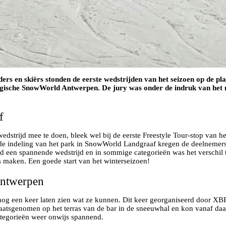
ders en skiërs stonden de eerste wedstrijden van het seizoen op de p
gische SnowWorld Antwerpen. De jury was onder de indruk van het niv
f
dstrijd mee te doen, bleek wel bij de eerste Freestyle Tour-stop van h
 indeling van het park in SnowWorld Landgraaf kregen de deelnemers t
rd een spannende wedstrijd en in sommige categorieën was het verschil
s maken. Een goede start van het winterseizoen!
Antwerpen
nog een keer laten zien wat ze kunnen. Dit keer georganiseerd door 
d plaatsgenomen op het terras van de bar in de sneeuwhal en kon vanaf d
ategorieën weer onwijs spannend.