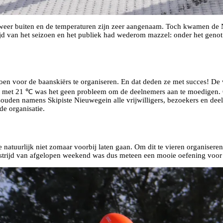
k weer buiten en de temperaturen zijn zeer aangenaam. Toch kwamen de 
d van het seizoen en het publiek had wederom mazzel: onder het genot
en voor de baanskiërs te organiseren. En dat deden ze met succes! De we
n met 21 ℃ was het geen probleem om de deelnemers aan te moedigen. Oo
den namens Skipiste Nieuwegein alle vrijwilligers, bezoekers en deeln
e organisatie.
e natuurlijk niet zomaar voorbij laten gaan. Om dit te vieren organiser
trijd van afgelopen weekend was dus meteen een mooie oefening voor