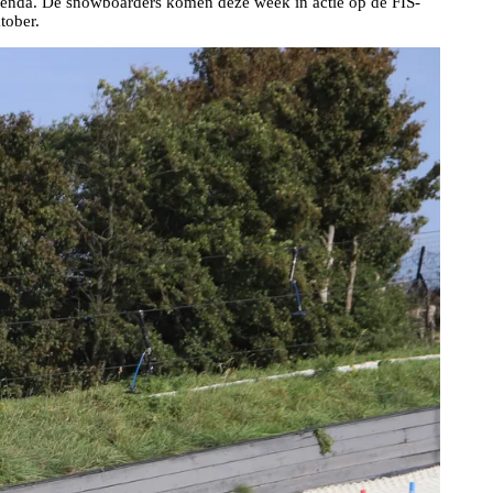
agenda. De snowboarders komen deze week in actie op de FIS-
tober.