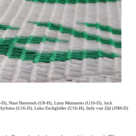
U8-D), Naut Baerends (U8-H), Luna Mutsaeres (U10-D), Jack
hyfsma (U16-D), Luka Eschgfaller (U16-H), Indy van Zijl (JSM-D)