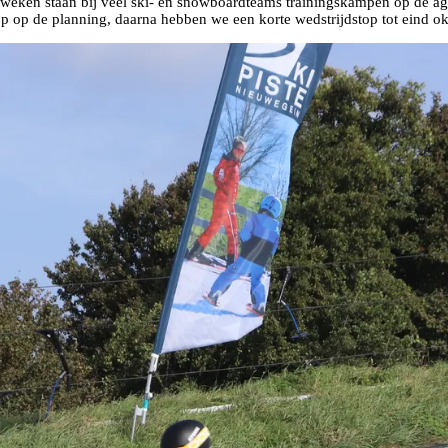
nde weken staan bij veel ski- en snowboardteams trainingskampen op de 
op op de planning, daarna hebben we een korte wedstrijdstop tot eind ok