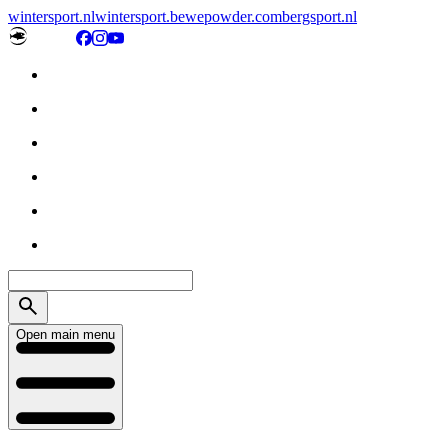
wintersport.nl
wintersport.be
wepowder.com
bergsport.nl
Open main menu