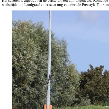
Het seizoen is afgetrapt en de eerste prijzen zijn uitgedeeld. Kome
wedstrijden in Landgraaf en er staat nog een tweede Freestyle Tour-st