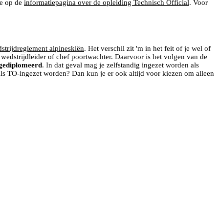
ie op de
informatiepagina over de opleiding Technisch Official
. Voor
strijdreglement alpineskiën
. Het verschil zit 'm in het feit of je wel of
s wedstrijdleider of chef poortwachter. Daarvoor is het volgen van de
gediplomeerd
. In dat geval mag je zelfstandig ingezet worden als
t als TO-ingezet worden? Dan kun je er ook altijd voor kiezen om alleen