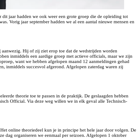
r dit jaar hadden we ook weer een grote groep die de opleiding tot
nwas. Vorig jaar september hadden we al een aantal nieuwe mensen en
l
aanwezig. Hij of zij ziet erop toe dat de wedstrijden worden
bben inmiddels een aardige groep met actieve officials, maar we zijn
ze oproep, want we hebben afgelopen maand 12 aanmeldingen gehad
eken, inmiddels succesvol afgerond. Afgelopen zaterdag waren zij
 geleerde theorie toe te passen in de praktijk. De geslaagden hebben
sch Official. Via deze weg willen we in elk geval alle Technisch-
 Het online theoriedeel kun je in principe het hele jaar door volgen. De
eze dag organiseren we eenmaal per seizoen. Afgelopen 1 oktober