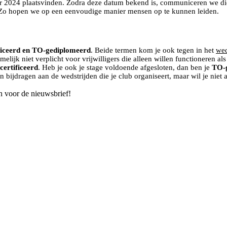
ber 2024 plaatsvinden. Zodra deze datum bekend is, communiceren we d
 Zo hopen we op een eenvoudige manier mensen op te kunnen leiden.
ficeerd en TO-gediplomeerd
. Beide termen kom je ook tegen in het
wed
elijk niet verplicht voor vrijwilligers die alleen willen functioneren al
ertificeerd
. Heb je ook je stage voldoende afgesloten, dan ben je
TO-
en bijdragen aan de wedstrijden die je club organiseert, maar wil je nie
n voor de nieuwsbrief!