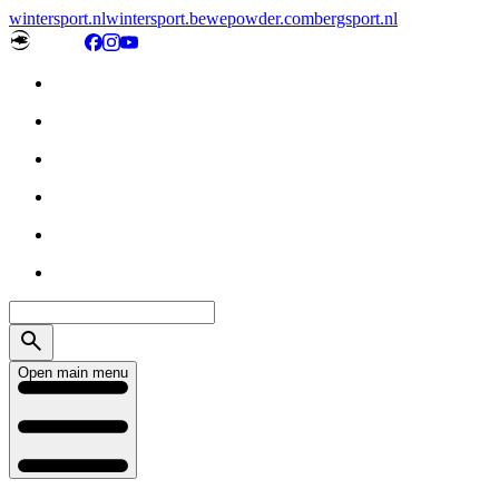
wintersport.nl
wintersport.be
wepowder.com
bergsport.nl
Open main menu