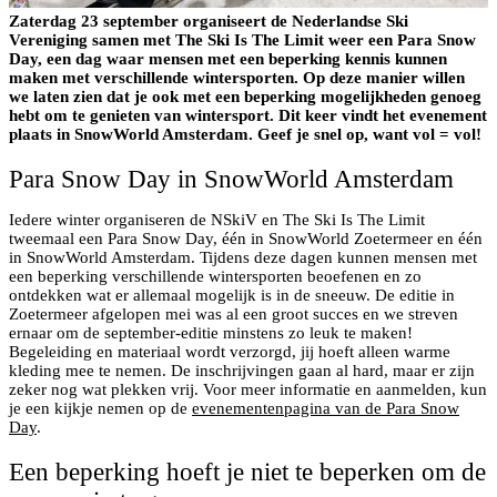
Zaterdag 23 september organiseert de Nederlandse Ski
Vereniging samen met The Ski Is The Limit weer een Para Snow
Day, een dag waar mensen met een beperking kennis kunnen
maken met verschillende wintersporten. Op deze manier willen
we laten zien dat je ook met een beperking mogelijkheden genoeg
hebt om te genieten van wintersport. Dit keer vindt het evenement
plaats in SnowWorld Amsterdam. Geef je snel op, want vol = vol!
Para Snow Day in SnowWorld Amsterdam
Iedere winter organiseren de NSkiV en The Ski Is The Limit
tweemaal een Para Snow Day, één in SnowWorld Zoetermeer en één
in SnowWorld Amsterdam. Tijdens deze dagen kunnen mensen met
een beperking verschillende wintersporten beoefenen en zo
ontdekken wat er allemaal mogelijk is in de sneeuw. De editie in
Zoetermeer afgelopen mei was al een groot succes en we streven
ernaar om de september-editie minstens zo leuk te maken!
Begeleiding en materiaal wordt verzorgd, jij hoeft alleen warme
kleding mee te nemen. De inschrijvingen gaan al hard, maar er zijn
zeker nog wat plekken vrij. Voor meer informatie en aanmelden, kun
je een kijkje nemen op de
evenementenpagina van de Para Snow
Day
.
Een beperking hoeft je niet te beperken om de