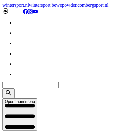
wintersport.nl
wintersport.be
wepowder.com
bergsport.nl
Open main menu