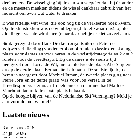
deelnemers. De wissel ging bij de een wat soepeler dan bij de ander
en de meesten maakten tijdens de wissel dankbaar gebruik van het
moment om even wat water te drinken.
E was redelijk wat wind, die ook nog uit de verkeerde hoek kwam.
Op de klimstukken was de wind tegen (dubbel zwaar dus), op de
afdalingen was de wind mee (maar daar heb je er niet zoveel aan).
Strak geregeld door Hans Dekker (organisatie) en Peter de
Wit(wedstrijdleiding) vonden er 4 om 4 ronden klassiek en skating
plaats voor dames en voor heren in de wedstrijdcategorie en 2 om 2
ronden voor de breedtesport. Bij de dames is de snelste tijd
neergezet door Tosca de Wit, met op de tweede plaats Alie Snijders
en op de derde plaats Bernadette Lohmann. De snelste tijd bij de
heren is neergezet door Machiel Ittman, de tweede plaats ging naar
Pierre Joris en de derde plaats was voor Jos Verest. In de
Breedtesport was er maar 1 deelnemer en daarmee had Marloes
Voorhout dan ook de eerste plaats behaald.
Op de hoogte blijven van de Nederlandse Ski Vereniging? Meld je
aan voor de nieuwsbrief!
Laatste nieuws
3 augustus 2026
27 juli 2026