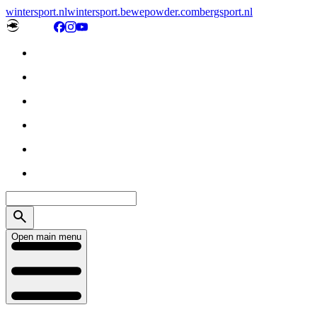
wintersport.nl
wintersport.be
wepowder.com
bergsport.nl
Open main menu