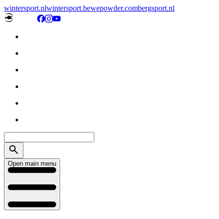
wintersport.nl
wintersport.be
wepowder.com
bergsport.nl
Open main menu