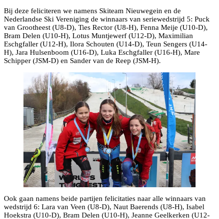
Bij deze feliciteren we namens Skiteam Nieuwegein en de
Nederlandse Ski Vereniging de winnaars van seriewedstrijd 5: Puck
van Grootheest (U8-D), Ties Rector (U8-H), Fenna Meije (U10-D),
Bram Delen (U10-H), Lotus Muntjewerf (U12-D), Maximilian
Eschgfaller (U12-H), Ilora Schouten (U14-D), Teun Sengers (U14-
H), Jara Hulsenboom (U16-D), Luka Eschgfaller (U16-H), Mare
Schipper (JSM-D) en Sander van de Reep (JSM-H).
Ook gaan namens beide partijen felicitaties naar alle winnaars van
wedstrijd 6: Lara van Veen (U8-D), Naut Baerends (U8-H), Isabel
Hoekstra (U10-D), Bram Delen (U10-H), Jeanne Geelkerken (U12-