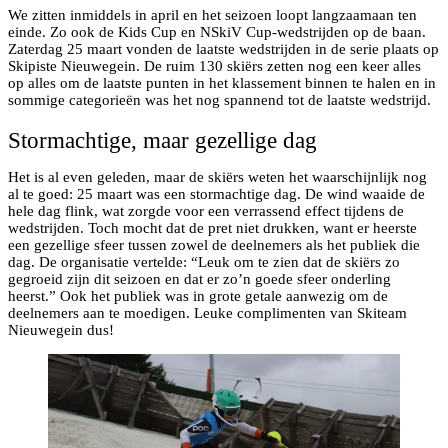
We zitten inmiddels in april en het seizoen loopt langzaamaan ten
einde. Zo ook de Kids Cup en NSkiV Cup-wedstrijden op de baan.
Zaterdag 25 maart vonden de laatste wedstrijden in de serie plaats op
Skipiste Nieuwegein. De ruim 130 skiërs zetten nog een keer alles
op alles om de laatste punten in het klassement binnen te halen en in
sommige categorieën was het nog spannend tot de laatste wedstrijd.
Stormachtige, maar gezellige dag
Het is al even geleden, maar de skiërs weten het waarschijnlijk nog
al te goed: 25 maart was een stormachtige dag. De wind waaide de
hele dag flink, wat zorgde voor een verrassend effect tijdens de
wedstrijden. Toch mocht dat de pret niet drukken, want er heerste
een gezellige sfeer tussen zowel de deelnemers als het publiek die
dag. De organisatie vertelde: “Leuk om te zien dat de skiërs zo
gegroeid zijn dit seizoen en dat er zo’n goede sfeer onderling
heerst.” Ook het publiek was in grote getale aanwezig om de
deelnemers aan te moedigen. Leuke complimenten van Skiteam
Nieuwegein dus!