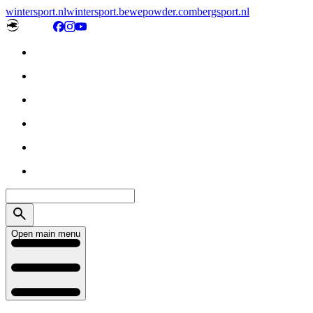
wintersport.nl
wintersport.be
wepowder.com
bergsport.nl
Open main menu