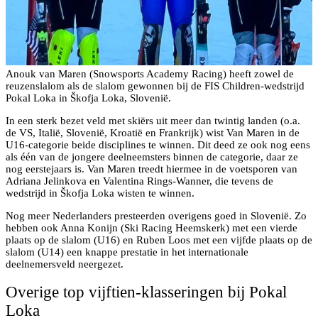
Anouk van Maren (Snowsports Academy Racing) heeft zowel de
reuzenslalom als de slalom gewonnen bij de FIS Children-wedstrijd
Pokal Loka in Škofja Loka, Slovenië.
In een sterk bezet veld met skiërs uit meer dan twintig landen (o.a.
de VS, Italië, Slovenië, Kroatië en Frankrijk) wist Van Maren in de
U16-categorie beide disciplines te winnen. Dit deed ze ook nog eens
als één van de jongere deelneemsters binnen de categorie, daar ze
nog eerstejaars is. Van Maren treedt hiermee in de voetsporen van
Adriana Jelinkova en Valentina Rings-Wanner, die tevens de
wedstrijd in Škofja Loka wisten te winnen.
Nog meer Nederlanders presteerden overigens goed in Slovenië. Zo
hebben ook Anna Konijn (Ski Racing Heemskerk) met een vierde
plaats op de slalom (U16) en Ruben Loos met een vijfde plaats op de
slalom (U14) een knappe prestatie in het internationale
deelnemersveld neergezet.
Overige top vijftien-klasseringen bij Pokal
Loka