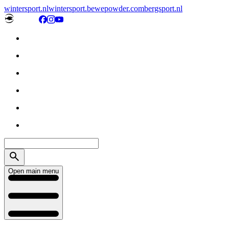
wintersport.nl
wintersport.be
wepowder.com
bergsport.nl
Open main menu