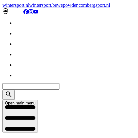
wintersport.nl
wintersport.be
wepowder.com
bergsport.nl
Open main menu