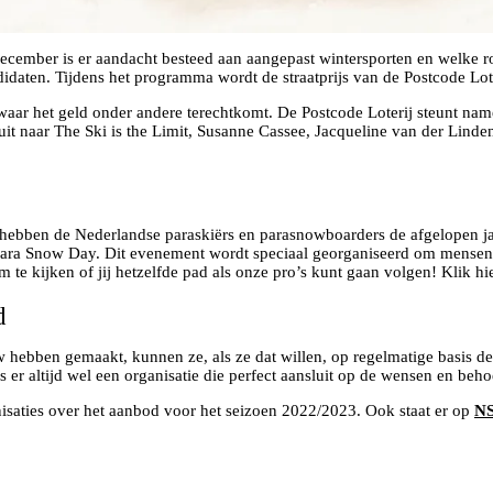
ember is er aandacht besteed aan aangepast wintersporten en welke rol
ten. Tijdens het programma wordt de straatprijs van de Postcode Loter
ar het geld onder andere terechtkomt. De Postcode Loterij steunt nam
 uit naar The Ski is the Limit, Susanne Cassee, Jacqueline van der Li
t hebben de Nederlandse paraskiërs en parasnowboarders de afgelopen j
Para Snow Day. Dit evenement wordt speciaal georganiseerd om mensen 
 te kijken of jij hetzelfde pad als onze pro’s kunt gaan volgen! Klik h
d
hebben gemaakt, kunnen ze, als ze dat willen, op regelmatige basis de
is er altijd wel een organisatie die perfect aansluit op de wensen en beh
anisaties over het aanbod voor het seizoen 2022/2023. Ook staat er op
NS