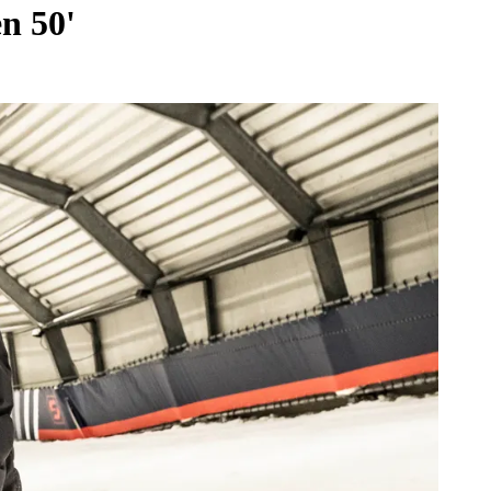
n 50'