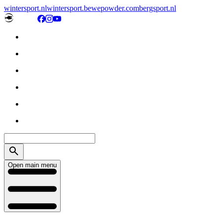
wintersport.nl
wintersport.be
wepowder.com
bergsport.nl
Open main menu