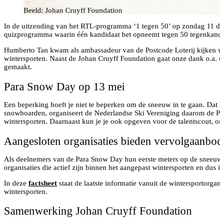
Beeld: Johan Cruyff Foundation
In de uitzending van het RTL-programma ‘1 tegen 50’ op zondag 11 dec
quizprogramma waarin één kandidaat het opneemt tegen 50 tegenkandida
Humberto Tan kwam als ambassadeur van de Postcode Loterij kijken wa
wintersporten. Naast de Johan Cruyff Foundation gaat onze dank o.a.
gemaakt.
Para Snow Day op 13 mei
Een beperking hoeft je niet te beperken om de sneeuw in te gaan. Da
snowboarden, organiseert de Nederlandse Ski Vereniging daarom de 
wintersporten. Daarnaast kun je je ook opgeven voor de talentscout, om
Aangesloten organisaties bieden vervolgaanbo
Als deelnemers van de Para Snow Day hun eerste meters op de sneeuw 
organisaties die actief zijn binnen het aangepast wintersporten en dus 
In deze
factsheet
staat de laatste informatie vanuit de wintersportorg
wintersporten.
Samenwerking Johan Cruyff Foundation