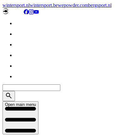
wintersport.nl
wintersport.be
wepowder.com
bergsport.nl
Open main menu