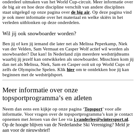
onderdeel uitmaken van het World Cup-circuit. Meer informatie over
de big air en hoe deze discipline verschilt van andere disciplines
staat uitgelegd op onze pagina over
de big air
. Op deze pagina vind
je ook meer informatie over het materiaal en welke skiërs in het
verleden uitblonken op deze onderdelen.
Wil jij ook snowboarder worden?
Ben jij of ken jij iemand die later net als Melissa Peperkamp, Niek
van der Velden, Sam Vermaat en Casper Wolf actief wil worden als
snowboarder? Dat kan! In Nederland zijn meerdere wedstrijdteams
waarbij jij jezelf kan ontwikkelen als snowboarder. Misschien kom jij
dan net als Melissa, Niek, Sam en Casper ooit uit op World Cups of
zelfs de Olympische Spelen. Klik
hier
om te ontdekken hoe jij kan
beginnen met de wedstrijdsport.
Meer informatie over onze
topsportprogramma’s en atleten
Neem dan eens een kijkje op onze pagina ‘
Topsport
’ voor alle
informatie. Voor vragen over de topsportprogramma’s kun je contact
opnemen met Jeroen van der Lee via
j.vanderlee@wintersport.nl
.
Op de hoogte blijven van de Nederlandse Ski Vereniging? Meld je
aan voor de nieuwsbrief!