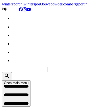
wintersport.nl
wintersport.be
wepowder.com
bergsport.nl
Open main menu