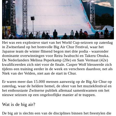
Het was een explosieve start van het World Cup-seizoen op zaterdag
in Zwitserland op het bomvolle Big Air Chur Festival, waar het
Japanse team de winter flitsend begon met drie podia - waaronder
dominante overwinningen voor Reira Iwabuchi en Takeru Otsuka.
De Nederlanders Melissa Peperkamp (20e) en Sam Vermaat (42e)
kwalificeerden zich niet voor de finale. Casper Wolf blesseerde zich
tijdens een training eerder in de week en verscheen daardoor, net als
Niek van der Velden, niet aan de start in Chur.
Er waren meer dan 15.000 mensen aanwezig op de Big Air Chur op
zaterdag, waar de heldere hemel, de sfeer van het muziekfestival en
het enthousiaste Zwitserse publiek allemaal samenkwamen om het
nieuwe seizoen op een ongelooflijke manier af te trappen.
Wat is de big air?
De big air is slechts een van de disciplines binnen het freestylen die