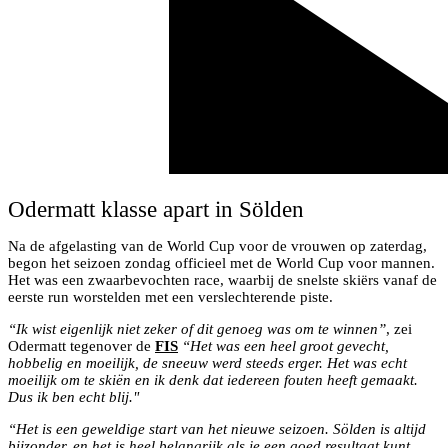
Odermatt klasse apart in Sölden
Na de afgelasting van de World Cup voor de vrouwen op zaterdag,
begon het seizoen zondag officieel met de World Cup voor mannen.
Het was een zwaarbevochten race, waarbij de snelste skiërs vanaf de
eerste run worstelden met een verslechterende piste.
“Ik wist eigenlijk niet zeker of dit genoeg was om te winnen”
, zei
Odermatt tegenover de
FIS
“Het was een heel groot gevecht,
hobbelig en moeilijk, de sneeuw werd steeds erger. Het was echt
moeilijk om te skiën en ik denk dat iedereen fouten heeft gemaakt.
Dus ik ben echt blij."
“Het is een geweldige start van het nieuwe seizoen. Sölden is altijd
bijzonder, en het is heel belangrijk als je een goed resultaat kunt