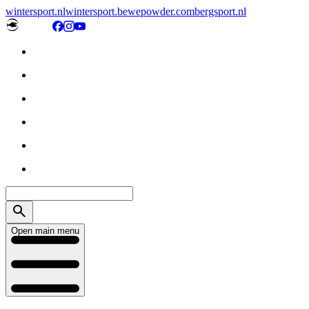
wintersport.nl
wintersport.be
wepowder.com
bergsport.nl
Open main menu