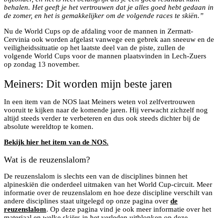
behalen. Het geeft je het vertrouwen dat je alles goed hebt gedaan in
de zomer, en het is gemakkelijker om de volgende races te skiën.”
Nu de World Cups op de afdaling voor de mannen in Zermatt-
Cervinia ook worden afgelast vanwege een gebrek aan sneeuw en de
veiligheidssituatie op het laatste deel van de piste, zullen de
volgende World Cups voor de mannen plaatsvinden in Lech-Zuers
op zondag 13 november.
Meiners: Dit worden mijn beste jaren
In een item van de NOS laat Meiners weten vol zelfvertrouwen
vooruit te kijken naar de komende jaren. Hij verwacht zichzelf nog
altijd steeds verder te verbeteren en dus ook steeds dichter bij de
absolute wereldtop te komen.
Bekijk hier het item van de NOS.
Wat is de reuzenslalom?
De reuzenslalom is slechts een van de disciplines binnen het
alpineskiën die onderdeel uitmaken van het World Cup-circuit. Meer
informatie over de reuzenslalom en hoe deze discipline verschilt van
andere disciplines staat uitgelegd op onze pagina over
de
reuzenslalom
. Op deze pagina vind je ook meer informatie over het
materiaal en welke skiërs in het verleden uitblonken op deze