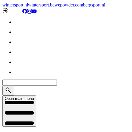
wintersport.nl
wintersport.be
wepowder.com
bergsport.nl
Open main menu