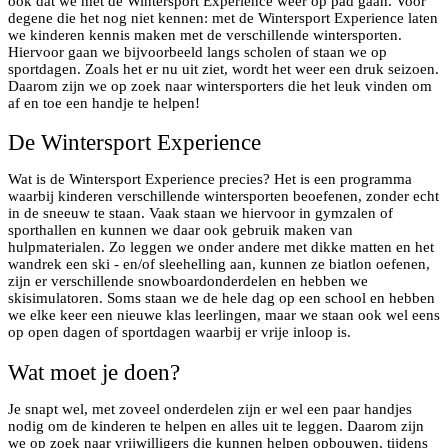
ook dat we met de Wintersport Experience weer op pad gaan. Voor
degene die het nog niet kennen: met de Wintersport Experience laten
we kinderen kennis maken met de verschillende wintersporten.
Hiervoor gaan we bijvoorbeeld langs scholen of staan we op
sportdagen. Zoals het er nu uit ziet, wordt het weer een druk seizoen.
Daarom zijn we op zoek naar wintersporters die het leuk vinden om
af en toe een handje te helpen!
De Wintersport Experience
Wat is de Wintersport Experience precies? Het is een programma
waarbij kinderen verschillende wintersporten beoefenen, zonder echt
in de sneeuw te staan. Vaak staan we hiervoor in gymzalen of
sporthallen en kunnen we daar ook gebruik maken van
hulpmaterialen. Zo leggen we onder andere met dikke matten en het
wandrek een ski - en/of sleehelling aan, kunnen ze biatlon oefenen,
zijn er verschillende snowboardonderdelen en hebben we
skisimulatoren. Soms staan we de hele dag op een school en hebben
we elke keer een nieuwe klas leerlingen, maar we staan ook wel eens
op open dagen of sportdagen waarbij er vrije inloop is.
Wat moet je doen?
Je snapt wel, met zoveel onderdelen zijn er wel een paar handjes
nodig om de kinderen te helpen en alles uit te leggen. Daarom zijn
we op zoek naar vrijwilligers die kunnen helpen opbouwen, tijdens