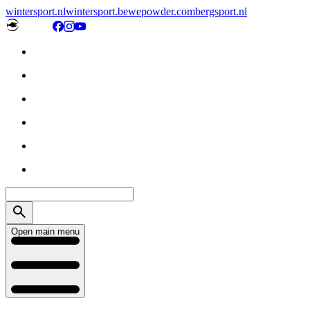
wintersport.nl
wintersport.be
wepowder.com
bergsport.nl
Open main menu