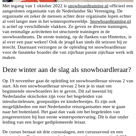
Met ingang van 1 oktober 2022 is
snowboardtraining.nl
officieel een
aangesloten organisatie van de Nederlandse Ski Vereniging. De
organisatie en zeker de mensen achter deze organisatie lopen echter
al veel langer mee in het wintersportwereldje.
Snowboardtraining.nl
is actief op verschillende vlakken. Zo geven ze diverse trainingen,
van eenmalige activiteiten tot structurele trainingen in de
snowboardteams. De eerste training, op de flanken van Hintertux, is
al over een paar weken! Ook de jeugd kan sinds dit seizoen bij ze
terecht. Daarnaast verzorgen ze de opleiding tot snowboardleraar
voor de fanatieke boarder die van zijn/haar passie zijn/haar werk wilt
maken.
Deze winter aan de slag als snowboardleraar?
Op 19 november gaat de opleiding tot snowboardleraar niveau 2 van
start. Als een snowboardleraar niveau 2 ben je in staat om
beginnende snowboarders les te geven. Dit zal meestal bij
Nederlandse skischolen zijn voor het begeleiden van
introductielessen, groepsuitjes en kinderfeestjes. Er zijn ook
mogelijkheden om met Nederlandse reisorganisaties mee te gaan
naar het buitenland. Het gaat dan vaak om het begeleiden van
jongerenreizen bij hun eerste wintersportervaring. Dit is dan onder
leiding van een hoger gediplomeerde leraar.
De cursus bestaat uit drie cursusdagen, een cursusavond en een