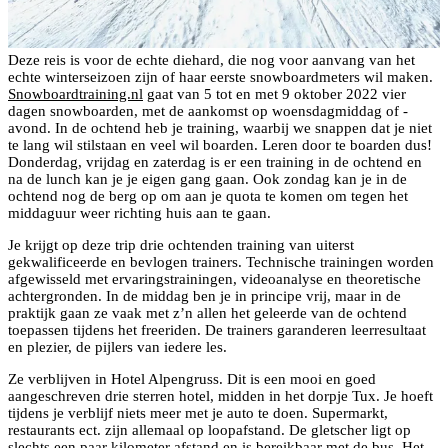
Deze reis is voor de echte diehard, die nog voor aanvang van het
echte winterseizoen zijn of haar eerste snowboardmeters wil maken.
Snowboardtraining.nl
gaat van 5 tot en met 9 oktober 2022 vier
dagen snowboarden, met de aankomst op woensdagmiddag of -
avond. In de ochtend heb je training, waarbij we snappen dat je niet
te lang wil stilstaan en veel wil boarden. Leren door te boarden dus!
Donderdag, vrijdag en zaterdag is er een training in de ochtend en
na de lunch kan je je eigen gang gaan. Ook zondag kan je in de
ochtend nog de berg op om aan je quota te komen om tegen het
middaguur weer richting huis aan te gaan.
Je krijgt op deze trip drie ochtenden training van uiterst
gekwalificeerde en bevlogen trainers. Technische trainingen worden
afgewisseld met ervaringstrainingen, videoanalyse en theoretische
achtergronden. In de middag ben je in principe vrij, maar in de
praktijk gaan ze vaak met z’n allen het geleerde van de ochtend
toepassen tijdens het freeriden. De trainers garanderen leerresultaat
en plezier, de pijlers van iedere les.
Ze verblijven in Hotel Alpengruss. Dit is een mooi en goed
aangeschreven drie sterren hotel, midden in het dorpje Tux. Je hoeft
tijdens je verblijf niets meer met je auto te doen. Supermarkt,
restaurants ect. zijn allemaal op loopafstand. De gletscher ligt op
slechts een paar kilometer afstand en is bereikbaar met de bus. Het