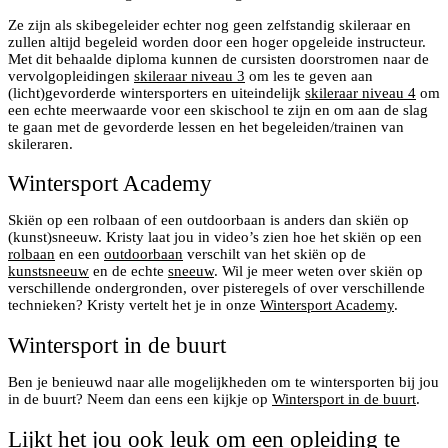
Ze zijn als skibegeleider echter nog geen zelfstandig skileraar en
zullen altijd begeleid worden door een hoger opgeleide instructeur.
Met dit behaalde diploma kunnen de cursisten doorstromen naar de
vervolgopleidingen
skileraar niveau 3
om les te geven aan
(licht)gevorderde wintersporters en uiteindelijk
skileraar niveau 4
om
een echte meerwaarde voor een skischool te zijn en om aan de slag
te gaan met de gevorderde lessen en het begeleiden/trainen van
skileraren.
Wintersport Academy
Skiën op een rolbaan of een outdoorbaan is anders dan skiën op
(kunst)sneeuw. Kristy laat jou in video’s zien hoe het skiën op een
rolbaan
en een
outdoorbaan
verschilt van het skiën op de
kunstsneeuw
en de echte
sneeuw
. Wil je meer weten over skiën op
verschillende ondergronden, over pisteregels of over verschillende
technieken? Kristy vertelt het je in onze
Wintersport Academy
.
Wintersport in de buurt
Ben je benieuwd naar alle mogelijkheden om te wintersporten bij jou
in de buurt? Neem dan eens een kijkje op
Wintersport in de buurt
.
Lijkt het jou ook leuk om een opleiding te