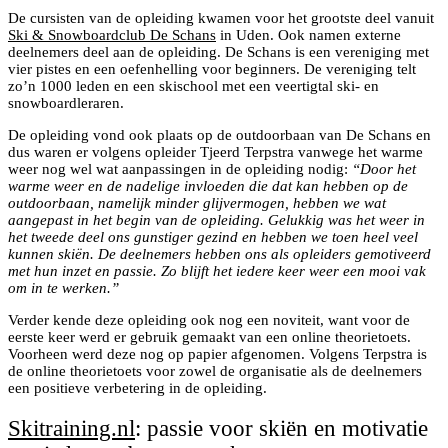
De cursisten van de opleiding kwamen voor het grootste deel vanuit
Ski & Snowboardclub De Schans
in Uden. Ook namen externe
deelnemers deel aan de opleiding. De Schans is een vereniging met
vier pistes en een oefenhelling voor beginners. De vereniging telt
zo’n 1000 leden en een skischool met een veertigtal ski- en
snowboardleraren.
De opleiding vond ook plaats op de outdoorbaan van De Schans en
dus waren er volgens opleider Tjeerd Terpstra vanwege het warme
weer nog wel wat aanpassingen in de opleiding nodig:
“Door het
warme weer en de nadelige invloeden die dat kan hebben op de
outdoorbaan, namelijk minder glijvermogen, hebben we wat
aangepast in het begin van de opleiding. Gelukkig was het weer in
het tweede deel ons gunstiger gezind en hebben we toen heel veel
kunnen skiën. De deelnemers hebben ons als opleiders gemotiveerd
met hun inzet en passie. Zo blijft het iedere keer weer een mooi vak
om in te werken.”
Verder kende deze opleiding ook nog een noviteit, want voor de
eerste keer werd er gebruik gemaakt van een online theorietoets.
Voorheen werd deze nog op papier afgenomen. Volgens Terpstra is
de online theorietoets voor zowel de organisatie als de deelnemers
een positieve verbetering in de opleiding.
Skitraining.nl
: passie voor skiën en motivatie