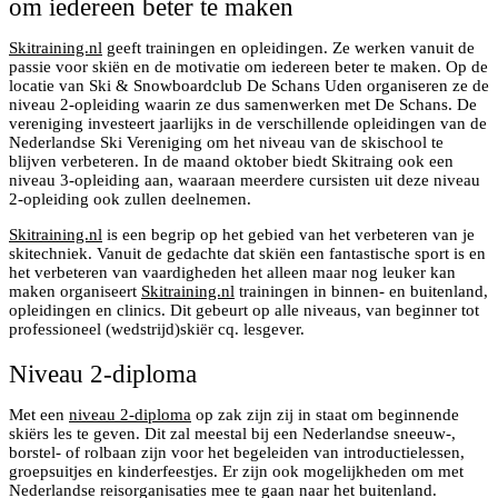
om iedereen beter te maken
Skitraining.nl
geeft trainingen en opleidingen. Ze werken vanuit de
passie voor skiën en de motivatie om iedereen beter te maken. Op de
locatie van Ski & Snowboardclub De Schans Uden organiseren ze de
niveau 2-opleiding waarin ze dus samenwerken met De Schans. De
vereniging investeert jaarlijks in de verschillende opleidingen van de
Nederlandse Ski Vereniging om het niveau van de skischool te
blijven verbeteren. In de maand oktober biedt Skitraing ook een
niveau 3-opleiding aan, waaraan meerdere cursisten uit deze niveau
2-opleiding ook zullen deelnemen.
Skitraining.nl
is een begrip op het gebied van het verbeteren van je
skitechniek. Vanuit de gedachte dat skiën een fantastische sport is en
het verbeteren van vaardigheden het alleen maar nog leuker kan
maken organiseert
Skitraining.nl
trainingen in binnen- en buitenland,
opleidingen en clinics. Dit gebeurt op alle niveaus, van beginner tot
professioneel (wedstrijd)skiër cq. lesgever.
Niveau 2-diploma
Met een
niveau 2-diploma
op zak zijn zij in staat om beginnende
skiërs les te geven. Dit zal meestal bij een Nederlandse sneeuw-,
borstel- of rolbaan zijn voor het begeleiden van introductielessen,
groepsuitjes en kinderfeestjes. Er zijn ook mogelijkheden om met
Nederlandse reisorganisaties mee te gaan naar het buitenland.