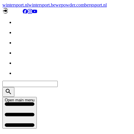
wintersport.nl
wintersport.be
wepowder.com
bergsport.nl
Open main menu