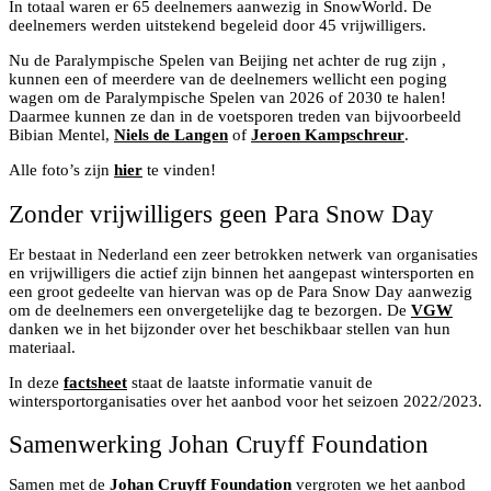
In totaal waren er 65 deelnemers aanwezig in SnowWorld. De
deelnemers werden uitstekend begeleid door 45 vrijwilligers.
Nu de Paralympische Spelen van Beijing net achter de rug zijn ,
kunnen een of meerdere van de deelnemers wellicht een poging
wagen om de Paralympische Spelen van 2026 of 2030 te halen!
Daarmee kunnen ze dan in de voetsporen treden van bijvoorbeeld
Bibian Mentel,
Niels de Langen
of
Jeroen Kampschreur
.
Alle foto’s zijn
hier
te vinden!
Zonder vrijwilligers geen Para Snow Day
Er bestaat in Nederland een zeer betrokken netwerk van organisaties
en vrijwilligers die actief zijn binnen het aangepast wintersporten en
een groot gedeelte van hiervan was op de Para Snow Day aanwezig
om de deelnemers een onvergetelijke dag te bezorgen. De
VGW
danken we in het bijzonder over het beschikbaar stellen van hun
materiaal.
In deze
factsheet
staat de laatste informatie vanuit de
wintersportorganisaties over het aanbod voor het seizoen 2022/2023.
Samenwerking Johan Cruyff Foundation
Samen met de
Johan Cruyff Foundation
vergroten we het aanbod