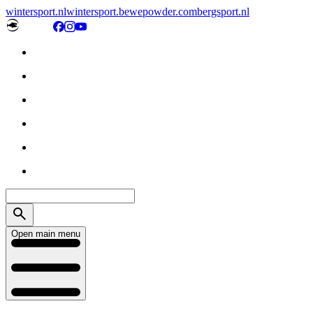
wintersport.nl
wintersport.be
wepowder.com
bergsport.nl
Open main menu