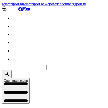
wintersport.nl
wintersport.be
wepowder.com
bergsport.nl
Open main menu