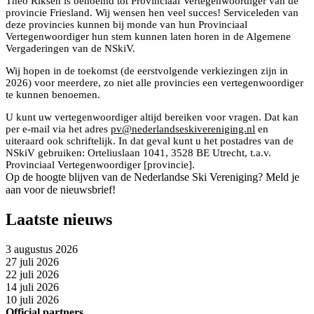
Theo Riksen is benoemd tot Provinciaal Vertegenwoordiger van de
provincie Friesland. Wij wensen hen veel succes! Serviceleden van
deze provincies kunnen bij monde van hun Provinciaal
Vertegenwoordiger hun stem kunnen laten horen in de Algemene
Vergaderingen van de NSkiV.
Wij hopen in de toekomst (de eerstvolgende verkiezingen zijn in
2026) voor meerdere, zo niet alle provincies een vertegenwoordiger
te kunnen benoemen.
U kunt uw vertegenwoordiger altijd bereiken voor vragen. Dat kan
per e-mail via het adres
pv@nederlandseskivereniging.nl
en
uiteraard ook schriftelijk. In dat geval kunt u het postadres van de
NSkiV gebruiken: Orteliuslaan 1041, 3528 BE Utrecht, t.a.v.
Provinciaal Vertegenwoordiger [provincie].
Op de hoogte blijven van de Nederlandse Ski Vereniging? Meld je
aan voor de nieuwsbrief!
Laatste nieuws
3 augustus 2026
27 juli 2026
22 juli 2026
14 juli 2026
10 juli 2026
Official partners