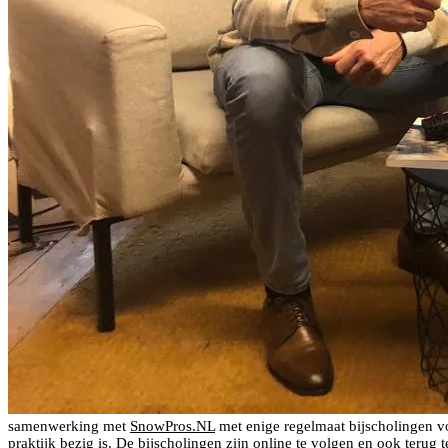
samenwerking met
SnowPros.NL
met enige regelmaat bijscholingen vo
praktijk bezig is. De bijscholingen zijn online te volgen en ook terug 