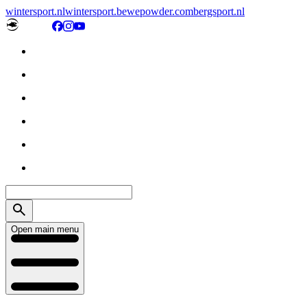
wintersport.nl
wintersport.be
wepowder.com
bergsport.nl
Open main menu