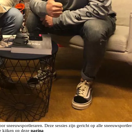
or sneeuwsportleraren. Deze sessies zijn gericht op alle sneeuwsportl
te kijken op deze
pagina