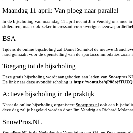
Maandag 11 april: Van ploeg naar parallel
In de bijscholing van maandag 11 april neemt Jim Vendrig ons mee in de 
skileraren, maar ook zeker interessant voor overige sneeuwsportliefhe
BSA
Tijdens de online bijscholing zal Daniel Schinkel de nieuwe Branche
hard gemaakt voor de openstelling van de sportaccommodaties zoals i
Toegang tot de bijscholing
Deze gratis bijscholing wordt aangeboden aan leden van
Snowpros.N
De link naar deze avondbijscholing is
https://youtu.be/qP88ojfTUZQ
Actieve bijscholing in de praktijk
Naast de online bijscholing organiseert
Snowpros.nl
ook een bijscholin
deze dag zal je begeleid worden door Jim Vendrig en Richard Molenaa
SnowPros.NL
SnowPros.NL
is de Nederlandse Vereniging van Ski- en Sneeuwsportler