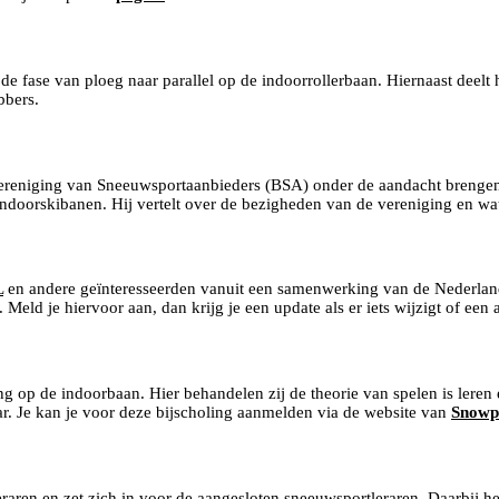
fase van ploeg naar parallel op de indoorrollerbaan. Hiernaast deelt hij
bbers.
vereniging van Sneeuwsportaanbieders (BSA) onder de aandacht brengen
ndoorskibanen. Hij vertelt over de bezigheden van de vereniging en w
L
en andere geïnteresseerden vanuit een samenwerking van de Nederlan
. Meld je hiervoor aan, dan krijg je een update als er iets wijzigt of e
g op de indoorbaan. Hier behandelen zij de theorie van spelen is leren e
r. Je kan je voor deze bijscholing aanmelden via de website van
Snowp
aren en zet zich in voor de aangesloten sneeuwsportleraren. Daarbij he