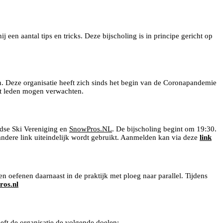
 een aantal tips en tricks. Deze bijscholing is in principe gericht op
. Deze organisatie heeft zich sinds het begin van de Coronapandemie
at leden mogen verwachten.
dse Ski Vereniging en
SnowPros.NL
. De bijscholing begint om 19:30.
en andere link uiteindelijk wordt gebruikt. Aanmelden kan via deze
link
n oefenen daarnaast in de praktijk met ploeg naar parallel. Tijdens
ros.nl
eft de organisatie de volgende doelen: