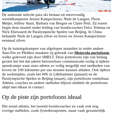
De nationale selectie para ski bestaat uit meervoudig
wereldkampioen Jeroen Kampschreur, Niels de Langen, Floris
Meijer, Jeffrey Stuut, Barbara van Bergen en Claire Petit. Zij waren
begin deze maand onder leiding van bondscoaches Falco Teitsma en
Nick Elsewaerd de Paralympische Spelen van Beijing. In China
behaalde Niels de Langen zilver en brons en Jeroen Kampschreur
eenmaal zilver.
Op de trainingskampen van afgelopen maanden in onder andere
Saas-Fee en Pfelders maakten zij gebruik van
Motorola-portofoons
,
welke geleverd zijn door SMELT. Deze portofoons zijn van belang
gezien het feit dat uiterst betrouwbare communicatie nodig is tijdens
speedcamps waar onze atleten zo veilig mogelijk met snelheden van
boven de 100 kilometer per uur moeten kunnen afdalen. Ook tijdens
de wedstrijden, zoals het WK in Lillehammer (januari) en de
Paralympische Spelen in Beijing (maart), zijn portofoons onmisbaar.
Atleten, coaches en andere stafleden blijven middels de portofoons
altijd met elkaar in contact.
Op de piste zijn portofoons ideaal
Het zestal atleten, het tweetal bondscoaches en vaak ook nog
overige stafleden, zoals fysiotherapeuten, staan vaak gezamenlijk