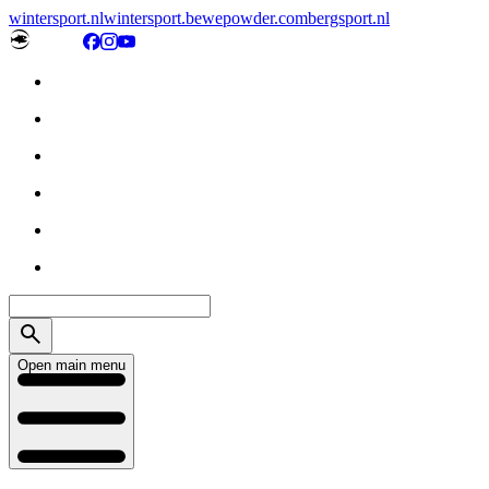
wintersport.nl
wintersport.be
wepowder.com
bergsport.nl
Open main menu