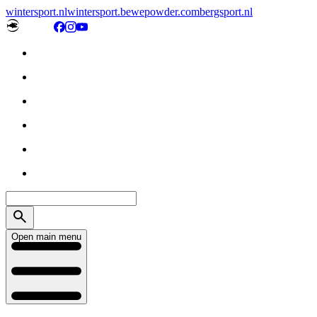
wintersport.nl
wintersport.be
wepowder.com
bergsport.nl
Open main menu