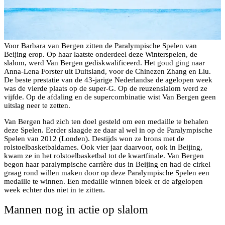
Voor Barbara van Bergen zitten de Paralympische Spelen van
Beijing erop. Op haar laatste onderdeel deze Winterspelen, de
slalom, werd Van Bergen gediskwalificeerd. Het goud ging naar
Anna-Lena Forster uit Duitsland, voor de Chinezen Zhang en Liu.
De beste prestatie van de 43-jarige Nederlandse de agelopen week
was de vierde plaats op de super-G. Op de reuzenslalom werd ze
vijfde. Op de afdaling en de supercombinatie wist Van Bergen geen
uitslag neer te zetten.
Van Bergen had zich ten doel gesteld om een medaille te behalen
deze Spelen. Eerder slaagde ze daar al wel in op de Paralympische
Spelen van 2012 (Londen). Destijds won ze brons met de
rolstoelbasketbaldames. Ook vier jaar daarvoor, ook in Beijing,
kwam ze in het rolstoelbasketbal tot de kwartfinale. Van Bergen
begon haar paralympische carrière dus in Beijing en had de cirkel
graag rond willen maken door op deze Paralympische Spelen een
medaille te winnen. Een medaille winnen bleek er de afgelopen
week echter dus niet in te zitten.
Mannen nog in actie op slalom