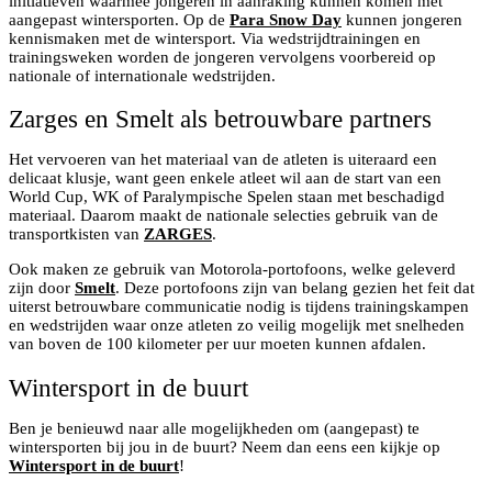
initiatieven waarmee jongeren in aanraking kunnen komen met
aangepast wintersporten. Op de
Para Snow Day
kunnen jongeren
kennismaken met de wintersport. Via wedstrijdtrainingen en
trainingsweken worden de jongeren vervolgens voorbereid op
nationale of internationale wedstrijden.
Zarges en Smelt als betrouwbare partners
Het vervoeren van het materiaal van de atleten is uiteraard een
delicaat klusje, want geen enkele atleet wil aan de start van een
World Cup, WK of Paralympische Spelen staan met beschadigd
materiaal. Daarom maakt de nationale selecties gebruik van de
transportkisten van
ZARGES
.
Ook maken ze gebruik van Motorola-portofoons, welke geleverd
zijn door
Smelt
. Deze portofoons zijn van belang gezien het feit dat
uiterst betrouwbare communicatie nodig is tijdens trainingskampen
en wedstrijden waar onze atleten zo veilig mogelijk met snelheden
van boven de 100 kilometer per uur moeten kunnen afdalen.
Wintersport in de buurt
Ben je benieuwd naar alle mogelijkheden om (aangepast) te
wintersporten bij jou in de buurt? Neem dan eens een kijkje op
Wintersport in de buurt
!