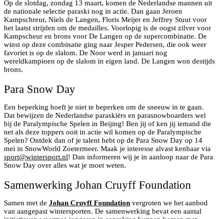
Op de slotdag, zondag 13 maart, komen de Nederlandse mannen uit
de nationale selectie paraski nog in actie. Dan gaan Jeroen
Kampschreur, Niels de Langen, Floris Meijer en Jeffrey Stuut voor
het laatst strijden om de medailles. Voorlopig is de oogst zilver voor
Kampscheur en brons voor De Langen op de supercombinatie. De
winst op deze combinatie ging naar Jesper Pedersen, die ook weer
favoriet is op de slalom. De Noor werd in januari nog
wereldkampioen op de slalom in eigen land. De Langen won destijds
brons.
Para Snow Day
Een beperking hoeft je niet te beperken om de sneeuw in te gaan.
Dat bewijzen de Nederlandse paraskiërs en parasnowboarders wel
bij de Paralympische Spelen in Beijing! Ben jij of ken jij iemand die
net als deze toppers ooit in actie wil komen op de Paralympische
Spelen? Ontdek dan of je talent hebt op de Para Snow Day op 14
mei in SnowWorld Zoetermeer. Maak je interesse alvast kenbaar via
sport@wintersport.nl
! Dan informeren wij je in aanloop naar de Para
Snow Day over alles wat je moet weten.
Samenwerking Johan Cruyff Foundation
Samen met de
Johan Cruyff Foundation
vergroten we het aanbod
van aangepast wintersporten. De samenwerking bevat een aantal