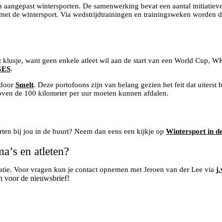
 aangepast wintersporten. De samenwerking bevat een aantal initiati
 de wintersport. Via wedstrijdtrainingen en trainingsweken worden de
aat klusje, want geen enkele atleet wil aan de start van een World Cup
GES
.
 door
Smelt
. Deze portofoons zijn van belang gezien het feit dat uiters
boven de 100 kilometer per uur moeten kunnen afdalen.
ten bij jou in de buurt? Neem dan eens een kijkje op
Wintersport in d
a’s en atleten?
matie. Voor vragen kun je contact opnemen met Jeroen van der Lee via
j
n voor de nieuwsbrief!