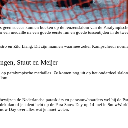
as geen succes kunnen boeken op de reuzenslalom van de Paralympische
ar een medaille na een goede eerste run en goede tussentijden in de tw
ilvestro en Zilu Liang. Dit zijn mannen waarmee zeker Kampschreur nor
ngen, Stuut en Meijer
s op paralympische medailles. Ze komen nog uit op het onderdeel slalo
alom.
bewijzen de Nederlandse paraskiërs en parasnowboarders wel bij de Paral
dek dan of je talent hebt op de Para Snow Day op 14 mei in SnowWorld 
Snow Day over alles wat je moet weten.