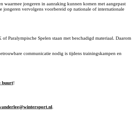
even waarmee jongeren in aanraking kunnen komen met aangepast
 jongeren vervolgens voorbereid op nationale of internationale
, WK of Paralympische Spelen staan met beschadigd materiaal. Daarom
t betrouwbare communicatie nodig is tijdens trainingskampen en
e buurt
!
.vanderlee@wintersport.nl
.