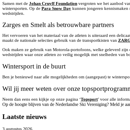
Samen met de
Johan Cruyff Foundation
vergroten we het aanbod van
wintersporten. Op de
Para Snow Day
kunnen jongeren kennismaken met
wedstrijden.
Zarges en Smelt als betrouwbare partners
Het vervoeren van het materiaal van de atleten is uiteraard een delic
maakt de nationale selecties gebruik van de transportkisten van
ZAR
Ook maken ze gebruik van Motorola-portofoons, welke geleverd zijn
wedstrijden waar onze atleten zo veilig mogelijk met snelheden van 
Wintersport in de buurt
Ben je benieuwd naar alle mogelijkheden om (aangepast) te winterspor
Wil jij meer weten over onze topsportprogramm
Neem dan eens een kijkje op onze pagina ‘
Topsport
’ voor alle infor
Op de hoogte blijven van de Nederlandse Ski Vereniging? Meld je aa
Laatste nieuws
3 augustus 2026