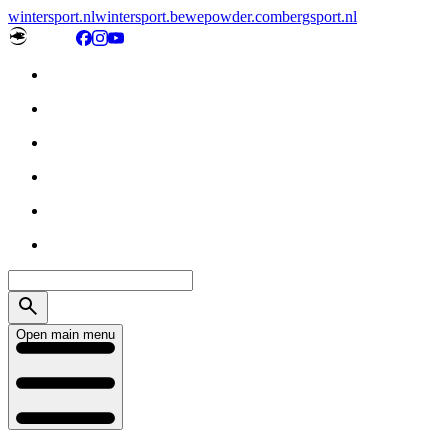
wintersport.nl
wintersport.be
wepowder.com
bergsport.nl
Open main menu