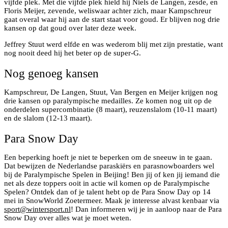
vijfde plek. Met die vijfde plek hield hij Niels de Langen, zesde, en
Floris Meijer, zevende, weliswaar achter zich, maar Kampschreur
gaat overal waar hij aan de start staat voor goud. Er blijven nog drie
kansen op dat goud over later deze week.
Jeffrey Stuut werd elfde en was wederom blij met zijn prestatie, want
nog nooit deed hij het beter op de super-G.
Nog genoeg kansen
Kampschreur, De Langen, Stuut, Van Bergen en Meijer krijgen nog
drie kansen op paralympische medailles. Ze komen nog uit op de
onderdelen supercombinatie (8 maart), reuzenslalom (10-11 maart)
en de slalom (12-13 maart).
Para Snow Day
Een beperking hoeft je niet te beperken om de sneeuw in te gaan.
Dat bewijzen de Nederlandse paraskiërs en parasnowboarders wel
bij de Paralympische Spelen in Beijing! Ben jij of ken jij iemand die
net als deze toppers ooit in actie wil komen op de Paralympische
Spelen? Ontdek dan of je talent hebt op de Para Snow Day op 14
mei in SnowWorld Zoetermeer. Maak je interesse alvast kenbaar via
sport@wintersport.nl
! Dan informeren wij je in aanloop naar de Para
Snow Day over alles wat je moet weten.