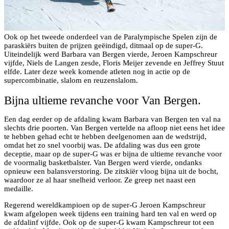
Ook op het tweede onderdeel van de Paralympische Spelen zijn de
paraskiërs buiten de prijzen geëindigd, ditmaal op de super-G.
Uiteindelijk werd Barbara van Bergen vierde, Jeroen Kampschreur
vijfde, Niels de Langen zesde, Floris Meijer zevende en Jeffrey Stuut
elfde. Later deze week komende atleten nog in actie op de
supercombinatie, slalom en reuzenslalom.
Bijna ultieme revanche voor Van Bergen.
Een dag eerder op de afdaling kwam Barbara van Bergen ten val na
slechts drie poorten. Van Bergen vertelde na afloop niet eens het idee
te hebben gehad echt te hebben deelgenomen aan de wedstrijd,
omdat het zo snel voorbij was. De afdaling was dus een grote
deceptie, maar op de super-G was er bijna de ultieme revanche voor
de voormalig basketbalster. Van Bergen werd vierde, ondanks
opnieuw een balansverstoring. De zitskiër vloog bijna uit de bocht,
waardoor ze al haar snelheid verloor. Ze greep net naast een
medaille.
Regerend wereldkampioen op de super-G Jeroen Kampschreur
kwam afgelopen week tijdens een training hard ten val en werd op
de afdalinf vijfde. Ook op de super-G kwam Kampschreur tot een