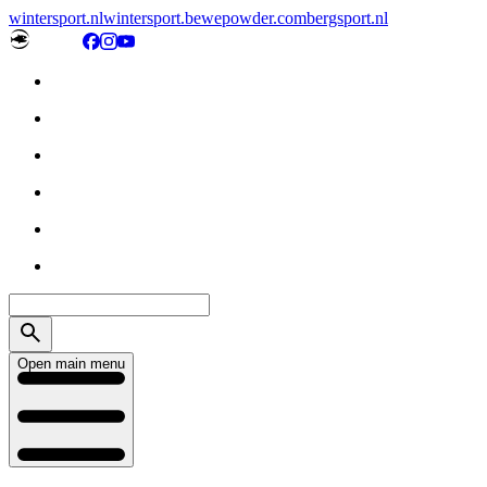
wintersport.nl
wintersport.be
wepowder.com
bergsport.nl
Open main menu