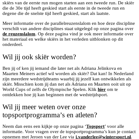
skiërs van de eerste run mogen starten aan een tweede run. De skiër
die de 30e tijd heeft geskied start als eerste in de tweede run en
degene die de snelste tijd heeft geskied, start als laatste.
Meer informatie over de parallelreuzenslalom en hoe deze discipline
verschilt van andere disciplines staat uitgelegd op onze pagina over
de reuzenslalom
. Op deze pagina vind je ook meer informatie over
het materiaal en welke skiërs in het verleden uitblonken op dit
onderdeel.
Wil jij ook skiër worden?
Ben jij of ken jij iemand die later net als Adriana Jelinkova en
Maarten Meiners actief wil worden als skiër? Dat kan! In Nederland
zijn meerdere wedstrijdteams waarbij jij jezelf kan ontwikkelen als
skiër. Misschien kom jij dan net als Adriana en Maarten ooit uit op
World Cups of zelfs de Olympische Spelen. Klik
hier
om te
ontdekken hoe jij kan beginnen met de wedstrijdsport.
Wil jij meer weten over onze
topsportprogramma’s en atleten?
Neem dan eens een kijkje op onze pagina ‘
Topsport
’ voor alle
informatie. Voor vragen over de topsportprogramma’s kun je contact
opnemen met Jeroen van der Lee via
j.vanderlee@wintersport.nl
.