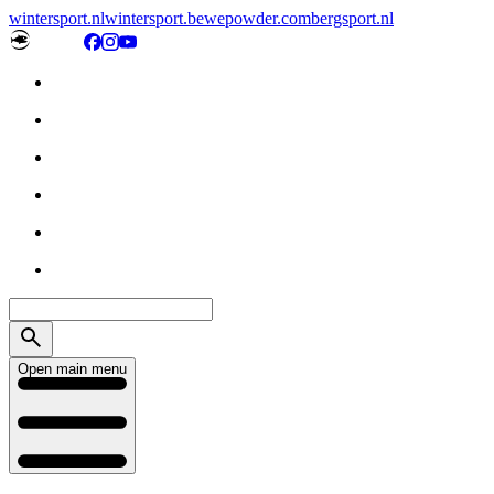
wintersport.nl
wintersport.be
wepowder.com
bergsport.nl
Open main menu