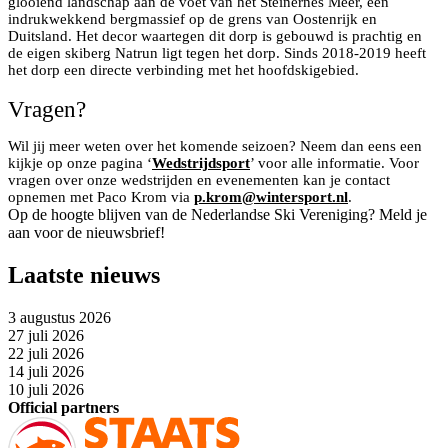
glooiend landschap aan de voet van het Steinernes Meer, een
indrukwekkend bergmassief op de grens van Oostenrijk en
Duitsland. Het decor waartegen dit dorp is gebouwd is prachtig en
de eigen skiberg Natrun ligt tegen het dorp. Sinds 2018-2019 heeft
het dorp een directe verbinding met het hoofdskigebied.
Vragen?
Wil jij meer weten over het komende seizoen? Neem dan eens een
kijkje op onze pagina ‘
Wedstrijdsport
’ voor alle informatie. Voor
vragen over onze wedstrijden en evenementen kan je contact
opnemen met Paco Krom via
p.krom@wintersport.nl
.
Op de hoogte blijven van de Nederlandse Ski Vereniging? Meld je
aan voor de nieuwsbrief!
Laatste nieuws
3 augustus 2026
27 juli 2026
22 juli 2026
14 juli 2026
10 juli 2026
Official partners