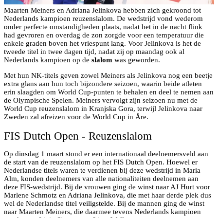
Maarten Meiners en Adriana Jelinkova hebben zich gekroond tot
Nederlands kampioen reuzenslalom. De wedstrijd vond wederom
onder perfecte omstandigheden plaats, nadat het in de nacht flink
had gevroren en overdag de zon zorgde voor een temperatuur die
enkele graden boven het vriespunt lang. Voor Jelinkova is het de
tweede titel in twee dagen tijd, nadat zij op maandag ook al
Nederlands kampioen op de
slalom
was geworden.
Met hun NK-titels geven zowel Meiners als Jelinkova nog een beetje
extra glans aan hun toch bijzondere seizoen, waarin beide atleten
erin slaagden om World Cup-punten te behalen en deel te nemen aan
de Olympische Spelen. Meiners vervolgt zijn seizoen nu met de
World Cup reuzenslalom in Kranjska Gora, terwijl Jelinkova naar
Zweden zal afreizen voor de World Cup in Åre.
FIS Dutch Open - Reuzenslalom
Op dinsdag 1 maart stond er een internationaal deelnemersveld aan
de start van de reuzenslalom op het FIS Dutch Open. Hoewel er
Nederlandse titels waren te verdienen bij deze wedstrijd in Maria
Alm, konden deelnemers van alle nationaliteiten deelnemen aan
deze FIS-wedstrijd. Bij de vrouwen ging de winst naar AJ Hurt voor
Marlene Schmotz en Adriana Jelinkova, die met haar derde plek dus
wel de Nederlandse titel veiligstelde. Bij de mannen ging de winst
naar Maarten Meiners, die daarmee tevens Nederlands kampioen