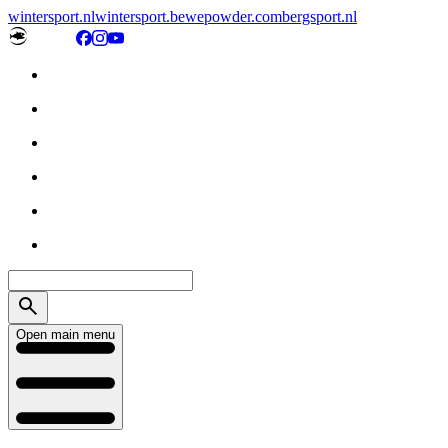
wintersport.nl
wintersport.be
wepowder.com
bergsport.nl
Open main menu