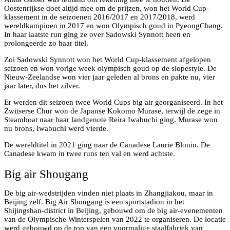
Oostenrijkse doet altijd mee om de prijzen, won het World Cup-
klassement in de seizoenen 2016/2017 en 2017/2018, werd
wereldkampioen in 2017 en won Olympisch goud in PyeongChang.
In haar laatste run ging ze over Sadowski Synnott heen en
prolongeerde zo haar titel.
Zoi Sadowski Synnott won het World Cup-klassement afgelopen
seizoen en won vorige week olympisch goud op de slopestyle. De
Nieuw-Zeelandse won vier jaar geleden al brons en pakte nu, vier
jaar later, dus het zilver.
Er werden dit seizoen twee World Cups big air georganiseerd. In het
Zwitserse Chur won de Japanse Kokomo Murase, terwijl de zege in
Steamboat naar haar landgenote Reira Iwabuchi ging. Murase won
nu brons, Iwabuchi werd vierde.
De wereldtitel in 2021 ging naar de Canadese Laurie Blouin. De
Canadese kwam in twee runs ten val en werd achtste.
Big air Shougang
De big air-wedstrijden vinden niet plaats in Zhangjiakou, maar in
Beijing zelf. Big Air Shougang is een sportstadion in het
Shijingshan-district in Beijing, gebouwd om de big air-evenementen
van de Olympische Winterspelen van 2022 te organiseren. De locatie
werd gebouwd op de top van een voormalige staalfabriek van