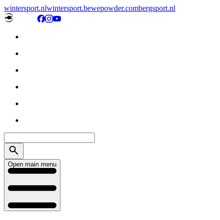
wintersport.nl
wintersport.be
wepowder.com
bergsport.nl
Open main menu