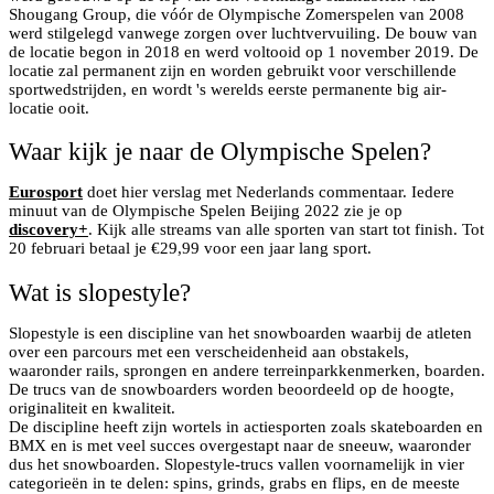
Shougang Group, die vóór de Olympische Zomerspelen van 2008
werd stilgelegd vanwege zorgen over luchtvervuiling. De bouw van
de locatie begon in 2018 en werd voltooid op 1 november 2019. De
locatie zal permanent zijn en worden gebruikt voor verschillende
sportwedstrijden, en wordt 's werelds eerste permanente big air-
locatie ooit.
Waar kijk je naar de Olympische Spelen?
Eurosport
doet hier verslag met Nederlands commentaar. Iedere
minuut van de Olympische Spelen Beijing 2022 zie je op
discovery+
. Kijk alle streams van alle sporten van start tot finish. Tot
20 februari betaal je €29,99 voor een jaar lang sport.
Wat is slopestyle?
Slopestyle is een discipline van het snowboarden waarbij de atleten
over een parcours met een verscheidenheid aan obstakels,
waaronder rails, sprongen en andere terreinparkkenmerken, boarden.
De trucs van de snowboarders worden beoordeeld op de hoogte,
originaliteit en kwaliteit.
De discipline heeft zijn wortels in actiesporten zoals skateboarden en
BMX en is met veel succes overgestapt naar de sneeuw, waaronder
dus het snowboarden. Slopestyle-trucs vallen voornamelijk in vier
categorieën in te delen: spins, grinds, grabs en flips, en de meeste