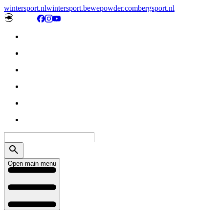
wintersport.nl
wintersport.be
wepowder.com
bergsport.nl
Open main menu