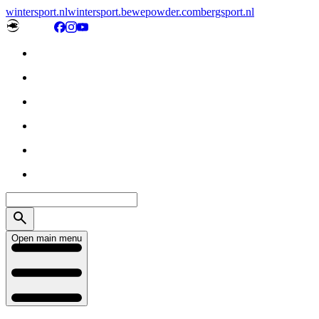
wintersport.nl
wintersport.be
wepowder.com
bergsport.nl
Open main menu