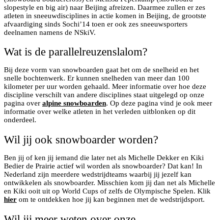
slopestyle en big air) naar Beijing afreizen. Daarmee zullen er zes
atleten in sneeuwdisciplines in actie komen in Beijing, de grootste
afvaardiging sinds Sochi’14 toen er ook zes sneeuwsporters
deelnamen namens de NSkiV.
Wat is de parallelreuzenslalom?
Bij deze vorm van snowboarden gaat het om de snelheid en het
snelle bochtenwerk. Er kunnen snelheden van meer dan 100
kilometer per uur worden gehaald. Meer informatie over hoe deze
discipline verschilt van andere disciplines staat uitgelegd op onze
pagina over
alpine snowboarden
. Op deze pagina vind je ook meer
informatie over welke atleten in het verleden uitblonken op dit
onderdeel.
Wil jij ook snowboarder worden?
Ben jij of ken jij iemand die later net als Michelle Dekker en Kiki
Bedier de Prairie actief wil worden als snowboarder? Dat kan! In
Nederland zijn meerdere wedstrijdteams waarbij jij jezelf kan
ontwikkelen als snowboarder. Misschien kom jij dan net als Michelle
en Kiki ooit uit op World Cups of zelfs de Olympische Spelen. Klik
hier
om te ontdekken hoe jij kan beginnen met de wedstrijdsport.
Wil jij meer weten over onze