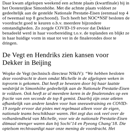
Daar kwam afgelopen weekend een achtste plaats (kwartfinale) bij in
het Oostenrijkse Simonhöhe. Met die achtste plaats voldoet ze
gedeeltelijk aan de gestelde Nationale Prestatie-Eisen (eenmaal top 4
of tweemaal top 8 geschoond). Toch heeft het NOC*NSF besloten de
voordracht goed te keuren o.b.v. meerdere bijzondere
omstandigheden. Zo zorgde COVID-19 ervoor dat Dekker
benadeeld werd in haar voorbereiding t.o.v. de toplanden en blijkt ze
in haar huidige vorm in staat tot ver in de finalerondes door te
dringen.
De Vegt en Hendriks zien kansen voor
Dekker in Beijing
Wopke de Vegt (technisch directeur NSkiV):
“We hebben besloten
deze voordracht te doen omdat Michelle in de afgelopen weken in
topvorm is gekomen. Dat heeft ze bewezen door bij haar laatste
wedstrijd in Simonhöhe gedeeltelijk aan de Nationale Prestatie-Eisen
te voldoen. Ook heeft ze al meerdere keren in de finalerondes op een
fractie van een seconde de top 8 gemist. Daarbij zijn onze atleten
afhankelijk van andere landen voor hun sneeuwtraining en COVID-
19 zorgde ervoor dat pistes met regelmaat alleen voor de eigen,
nationale teams beschikbaar waren. Het zegt dus ook veel over de
volhardendheid van Michelle, voor wie de nationale Prestatie-Eisen
ditmaal strenger waren dan bij Sochi’14 en Pyeong Chang’18. Die
optelsom rechtvaardigt naar onze mening de voordracht. Het