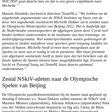
NOC\NSF gaat daarin mee en dat is een groot compliment naar
Michelle.”
Maurits Hendriks (technisch directeur TeamNL):
“We hebben na de
uitgebreide argumentatie van de NSkiV besloten op basis van de
door hen ingediende voordracht Michelle Dekker uit te zenden naar
de Olympische Winterspelen van Beijing 2022. Het is duidelijk dat
de Nederlandse sneeuwsporters de afgelopen jaren door Covid veel
hinder hebben ondervonden in de realisatie van hun trainings- en
wedstrijdprogramma. Veel wintersportlanden waren gedwongen de
grenzen te sluiten waardoor onze sporters geen toegang hadden tot
pistes of banen. Michelle heeft al twee keer meegedaan aan de
Spelen en weet wat er nodig is om te presteren. Met haar prestatie
van afgelopen weekeinde heeft ze laten zien dat het bereiken van de
finale tijdens de Spelen binnen haar mogelijkheden ligt. Evenals in
Sochi en PyeongChang zal TeamNL haar daarin optimaal
ondersteunen."
Zestal NSkiV-atleten naar de Olympische
Spelen van Beijing
De Olympische parallelreuzenslalom bij de dames staat gepland op
dinsdag 8 februari a.s. Naast Dekker zullen namens de NSkiV ook
Maarten Meiners (alpineskiën), Adriana Jelinkova (alpineskiën) Niek
van der Velden (snowboard slopestyle en big air), Glenn de Blois
(snowboard boardercross) en Melissa Peperkamp (snowboard