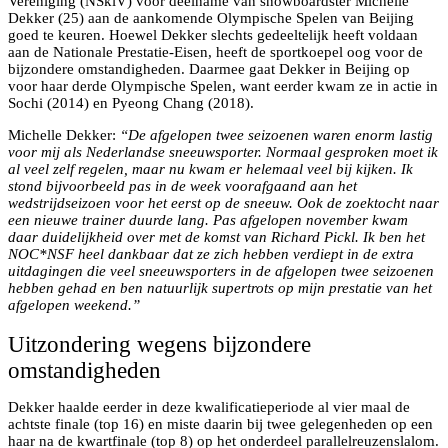
Vereniging (NSkiV) voor deelname van snowboardster Michelle
Dekker (25) aan de aankomende Olympische Spelen van Beijing
goed te keuren. Hoewel Dekker slechts gedeeltelijk heeft voldaan
aan de Nationale Prestatie-Eisen, heeft de sportkoepel oog voor de
bijzondere omstandigheden. Daarmee gaat Dekker in Beijing op
voor haar derde Olympische Spelen, want eerder kwam ze in actie in
Sochi (2014) en Pyeong Chang (2018).
Michelle Dekker:
“De afgelopen twee seizoenen waren enorm lastig
voor mij als Nederlandse sneeuwsporter. Normaal gesproken moet ik
al veel zelf regelen, maar nu kwam er helemaal veel bij kijken. Ik
stond bijvoorbeeld pas in de week voorafgaand aan het
wedstrijdseizoen voor het eerst op de sneeuw. Ook de zoektocht naar
een nieuwe trainer duurde lang. Pas afgelopen november kwam
daar duidelijkheid over met de komst van Richard Pickl. Ik ben het
NOC*NSF heel dankbaar dat ze zich hebben verdiept in de extra
uitdagingen die veel sneeuwsporters in de afgelopen twee seizoenen
hebben gehad en ben natuurlijk supertrots op mijn prestatie van het
afgelopen weekend.”
Uitzondering wegens bijzondere
omstandigheden
Dekker haalde eerder in deze kwalificatieperiode al vier maal de
achtste finale (top 16) en miste daarin bij twee gelegenheden op een
haar na de kwartfinale (top 8) op het onderdeel parallelreuzenslalom.