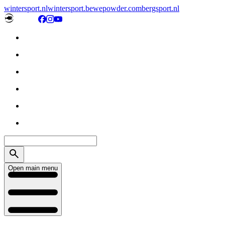
wintersport.nl
wintersport.be
wepowder.com
bergsport.nl
Open main menu