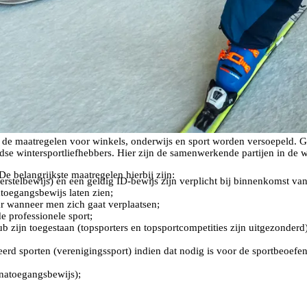
 de maatregelen voor winkels, onderwijs en sport worden versoepeld. G
 wintersportliefhebbers. Hier zijn de samenwerkende partijen in de win
 belangrijkste maatregelen hierbij zijn:
herstelbewijs) én een geldig ID-bewijs zijn verplicht bij binnenkomst v
toegangsbewijs laten zien;
ar wanneer men zich gaat verplaatsen;
de professionele sport;
b zijn toegestaan (topsporters en topsportcompetities zijn uitgezonderd)
seerd sporten (verenigingssport) indien dat nodig is voor de sportbeoefe
onatoegangsbewijs);