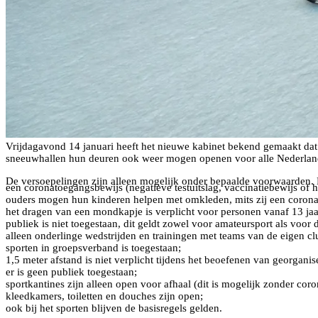
Vrijdagavond 14 januari heeft het nieuwe kabinet bekend gemaakt dat
sneeuwhallen hun deuren ook weer mogen openen voor alle Nederlandse
De versoepelingen zijn alleen mogelijk onder bepaalde voorwaarden. De
een coronatoegangsbewijs (negatieve testuitslag, vaccinatiebewijs of 
ouders mogen hun kinderen helpen met omkleden, mits zij een corona
het dragen van een mondkapje is verplicht voor personen vanaf 13 ja
publiek is niet toegestaan, dit geldt zowel voor amateursport als voor 
alleen onderlinge wedstrijden en trainingen met teams van de eigen clu
sporten in groepsverband is toegestaan;
1,5 meter afstand is niet verplicht tijdens het beoefenen van georgani
er is geen publiek toegestaan;
sportkantines zijn alleen open voor afhaal (dit is mogelijk zonder cor
kleedkamers, toiletten en douches zijn open;
ook bij het sporten blijven de basisregels gelden.