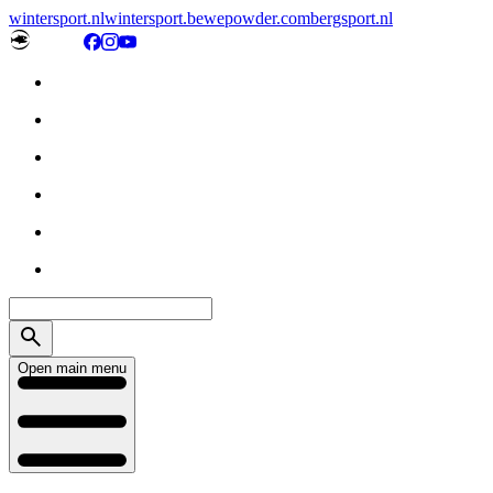
wintersport.nl
wintersport.be
wepowder.com
bergsport.nl
Open main menu