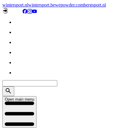
wintersport.nl
wintersport.be
wepowder.com
bergsport.nl
Open main menu