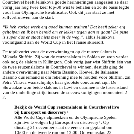
Courchevel heeft Jelinkova goede herinneringen aangezien ze daar
vorig jaar nog twee keer top-30 wist te behalen en zo de basis legde
voor haar Olympische kwalificatie. Ook dit jaar staat ze met
zelfvertrouwen aan de start:
“Ik heb vorige week erg goed kunnen trainen! Dat heeft zeker erg
geholpen en ik ben bereid om er lekker tegen aan te gaan! De piste
is super dus er staat niets meer in de weg.”
, aldus Jelinkova
voorafgaand aan de World Cup in het Franse skiresort.
De topfavoriet voor de overwinningen op de reuzenslalom is
Mikaela Shiffrin. Zij won de reuzenslalom in Sölden en won verder
ook nog de slalom in Killington. Ook vorig jaar wist Shiffrin één van
de twee reuzenslaloms in Courchevel te winnen, destijds ging de
andere overwinning naar Marta Bassino. Hoewel de Italiaanse
Bassino dus iemand is om rekening mee te houden voor Shiffrin, zal
Petra Vlhova waarschijnlijk haar grootste concurrent zijn. De
Slowaakse won beide slaloms in Levi en daarmee is de tussenstand
van de onderlinge strijd tussen de sneeuwkonigingen momenteel 2-
2.
Bekijk de World Cup reuzenslalom in Courchevel live
bij Eurosport en discovery+
Alle World Cups alpineskiën en de Olympische Spelen
zijn live te volgen bij Eurosport en discovery+. Op
dinsdag 21 december staat de eerste run gepland om
10:00 en de tweede run om 13:00. Op woensdag 22