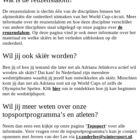
De reuzenslalom is slechts één van de disciplines binnen het
alpineskiën die onderdeel uitmaken van het World Cup-circuit. Meer
informatie over de reuzenslalom en hoe deze discipline verschillet
van andere disciplines staat uitgelegd op onze pagina over
de
reuzenslalom
. Op deze pagina vind je ook meer informatie over het
materiaal en welke skiërs in het verleden uitblonken op dit
onderdeel.
Wil jij ook skiër worden?
Ben jij of ken jij iemand die later net als Adriana Jelinkova actief wil
worden als skiër? Dat kan! In Nederland zijn meerdere
wedstrijdteams waarbij jij jezelf kan ontwikkelen als skiër. Misschien
kom jij dan net als Adriana ooit uit op World Cups of zelfs de
Olympische Spelen. Klik
hier
om te ontdekken hoe jij kan beginnen
met de wedstrijdsport.
Wil jij meer weten over onze
topsportprogramma’s en atleten?
Neem dan eens een kijkje op onze pagina ‘
Topsport
’ voor alle
informatie. Voor vragen over de topsportprogramma’s kun je contact
opnemen met Jeroen van der Lee via
j.vanderlee@wintersport.nl
.