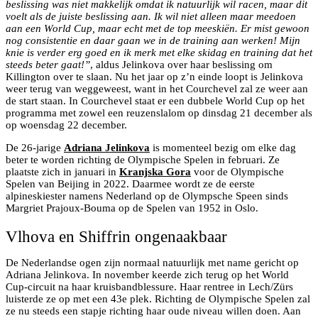
beslissing was niet makkelijk omdat ik natuurlijk wil racen, maar dit
voelt als de juiste beslissing aan. Ik wil niet alleen maar meedoen
aan een World Cup, maar echt met de top meeskiën. Er mist gewoon
nog consistentie en daar gaan we in de training aan werken! Mijn
knie is verder erg goed en ik merk met elke skidag en training dat het
steeds beter gaat!”
, aldus Jelinkova over haar beslissing om
Killington over te slaan. Nu het jaar op z’n einde loopt is Jelinkova
weer terug van weggeweest, want in het Courchevel zal ze weer aan
de start staan. In Courchevel staat er een dubbele World Cup op het
programma met zowel een reuzenslalom op dinsdag 21 december als
op woensdag 22 december.
De 26-jarige
Adriana Jelinkova
is momenteel bezig om elke dag
beter te worden richting de Olympische Spelen in februari. Ze
plaatste zich in januari in
Kranjska Gora
voor de Olympische
Spelen van Beijing in 2022. Daarmee wordt ze de eerste
alpineskiester namens Nederland op de Olympsche Speen sinds
Margriet Prajoux-Bouma op de Spelen van 1952 in Oslo.
Vlhova en Shiffrin ongenaakbaar
De Nederlandse ogen zijn normaal natuurlijk met name gericht op
Adriana Jelinkova. In november keerde zich terug op het World
Cup-circuit na haar kruisbandblessure. Haar rentree in Lech/Zürs
luisterde ze op met een 43e plek. Richting de Olympische Spelen zal
ze nu steeds een stapje richting haar oude niveau willen doen. Aan