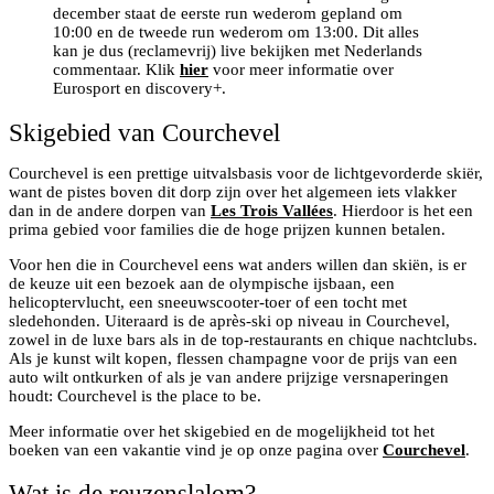
december staat de eerste run wederom gepland om
10:00 en de tweede run wederom om 13:00. Dit alles
kan je dus (reclamevrij) live bekijken met Nederlands
commentaar. Klik
hier
voor meer informatie over
Eurosport en discovery+.
Skigebied van Courchevel
Courchevel is een prettige uitvalsbasis voor de lichtgevorderde skiër,
want de pistes boven dit dorp zijn over het algemeen iets vlakker
dan in de andere dorpen van
Les Trois Vallées
. Hierdoor is het een
prima gebied voor families die de hoge prijzen kunnen betalen.
Voor hen die in Courchevel eens wat anders willen dan skiën, is er
de keuze uit een bezoek aan de olympische ijsbaan, een
helicoptervlucht, een sneeuwscooter-toer of een tocht met
sledehonden. Uiteraard is de après-ski op niveau in Courchevel,
zowel in de luxe bars als in de top-restaurants en chique nachtclubs.
Als je kunst wilt kopen, flessen champagne voor de prijs van een
auto wilt ontkurken of als je van andere prijzige versnaperingen
houdt: Courchevel is the place to be.
Meer informatie over het skigebied en de mogelijkheid tot het
boeken van een vakantie vind je op onze pagina over
Courchevel
.
Wat is de reuzenslalom?