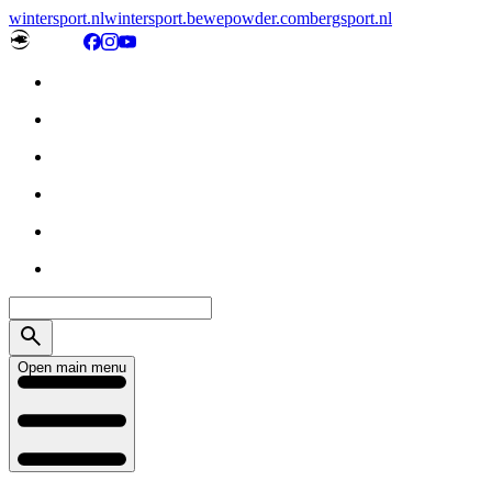
wintersport.nl
wintersport.be
wepowder.com
bergsport.nl
Open main menu