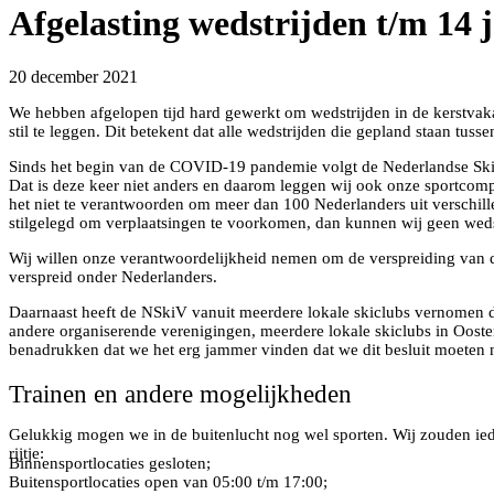
Afgelasting wedstrijden t/m 14 
20 december 2021
We hebben afgelopen tijd hard gewerkt om wedstrijden in de kerstvak
stil te leggen. Dit betekent dat alle wedstrijden die gepland staan tus
Sinds het begin van de COVID-19 pandemie volgt de Nederlandse Ski 
Dat is deze keer niet anders en daarom leggen wij ook onze sportcomp
het niet te verantwoorden om meer dan 100 Nederlanders uit verschille
stilgelegd om verplaatsingen te voorkomen, dan kunnen wij geen wedst
Wij willen onze verantwoordelijkheid nemen om de verspreiding van 
verspreid onder Nederlanders.
Daarnaast heeft de NSkiV vanuit meerdere lokale skiclubs vernomen d
andere organiserende verenigingen, meerdere lokale skiclubs in Oosten
benadrukken dat we het erg jammer vinden dat we dit besluit moeten n
Trainen en andere mogelijkheden
Gelukkig mogen we in de buitenlucht nog wel sporten. Wij zouden iede
rijtje:
Binnensportlocaties gesloten;
Buitensportlocaties open van 05:00 t/m 17:00;