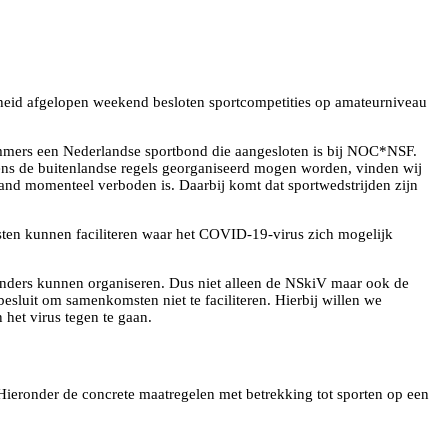
rheid afgelopen weekend besloten sportcompetities op amateurniveau
mmers een Nederlandse sportbond die aangesloten is bij NOC*NSF.
lgens de buitenlandse regels georganiseerd mogen worden, vinden wij
land momenteel verboden is. Daarbij komt dat sportwedstrijden zijn
ten kunnen faciliteren waar het COVID-19-virus zich mogelijk
anders kunnen organiseren. Dus niet alleen de NSkiV maar ook de
esluit om samenkomsten niet te faciliteren. Hierbij willen we
het virus tegen te gaan.
Hieronder de concrete maatregelen met betrekking tot sporten op een