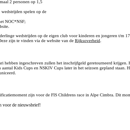
imaal 2 personen op 1,5
 wedstrijden spelen op de
het NOC*NSF;
site.
onderlinge wedstrijden op de eigen club voor kinderen en jongeren t/m 17 
eze zijn te vinden via de website van de
Rijksoverheid
.
hebben ingeschreven zullen het inschrijfgeld geretourneerd krijgen. H
aantal Kids Cups en NSKIV Cups later in het seizoen gepland staan. Hi
uniceerd.
ficatiemoment zijn voor de FIS Childrens race in Alpe Cimbra. Dit mom
n voor de nieuwsbrief!