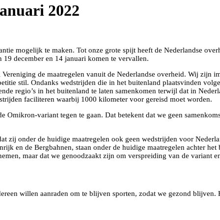
januari 2022
antie mogelijk te maken. Tot onze grote spijt heeft de Nederlandse ove
sen 19 december en 14 januari komen te vervallen.
Vereniging de maatregelen vanuit de Nederlandse overheid. Wij zijn i
etitie stil. Ondanks wedstrijden die in het buitenland plaatsvinden vo
nde regio’s in het buitenland te laten samenkomen terwijl dat in Neder
rijden faciliteren waarbij 1000 kilometer voor gereisd moet worden.
de Omikron-variant tegen te gaan. Dat betekent dat we geen samenkoms
at zij onder de huidige maatregelen ook geen wedstrijden voor Nederl
rijk en de Bergbahnen, staan onder de huidige maatregelen achter het b
emen, maar dat we genoodzaakt zijn om verspreiding van de variant en 
reen willen aanraden om te blijven sporten, zodat we gezond blijven. 