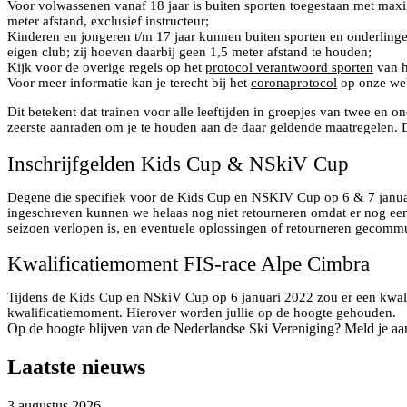
Voor volwassenen vanaf 18 jaar is buiten sporten toegestaan met max
meter afstand, exclusief instructeur;
Kinderen en jongeren t/m 17 jaar kunnen buiten sporten en onderlinge
eigen club; zij hoeven daarbij geen 1,5 meter afstand te houden;
Kijk voor de overige regels op het
protocol verantwoord sporten
van 
Voor meer informatie kan je terecht bij het
coronaprotocol
op onze web
Dit betekent dat trainen voor alle leeftijden in groepjes van twee en 
zeerste aanraden om je te houden aan de daar geldende maatregelen. D
Inschrijfgelden Kids Cup & NSkiV Cup
Degene die specifiek voor de Kids Cup en NSKIV Cup op 6 & 7 januari 
ingeschreven kunnen we helaas nog niet retourneren omdat er nog een 
seizoen verlopen is, en eventuele oplossingen of retourneren gecomm
Kwalificatiemoment FIS-race Alpe Cimbra
Tijdens de Kids Cup en NSkiV Cup op 6 januari 2022 zou er een kwali
kwalificatiemoment. Hierover worden jullie op de hoogte gehouden.
Op de hoogte blijven van de Nederlandse Ski Vereniging? Meld je aa
Laatste nieuws
3 augustus 2026