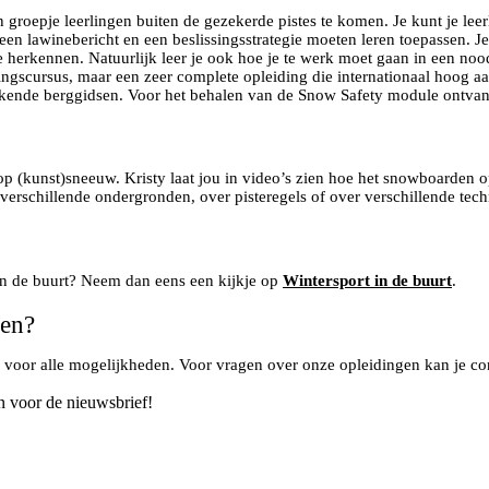
roepje leerlingen buiten de gezekerde pistes te komen. Je kunt je lee
 een lawinebericht en een beslissingsstrategie moeten leren toepassen. Je
te herkennen. Natuurlijk leer je ook hoe je te werk moet gaan in een nood
gscursus, maar een zeer complete opleiding die internationaal hoog aa
kende berggidsen. Voor het behalen van de Snow Safety module ontvang 
p (kunst)sneeuw. Kristy laat jou in video’s zien hoe het snowboarden 
verschillende ondergronden, over pisteregels of over verschillende tech
 in de buurt? Neem dan eens een kijkje op
Wintersport in de buurt
.
gen?
’ voor alle mogelijkheden. Voor vragen over onze opleidingen kan je co
n voor de nieuwsbrief!