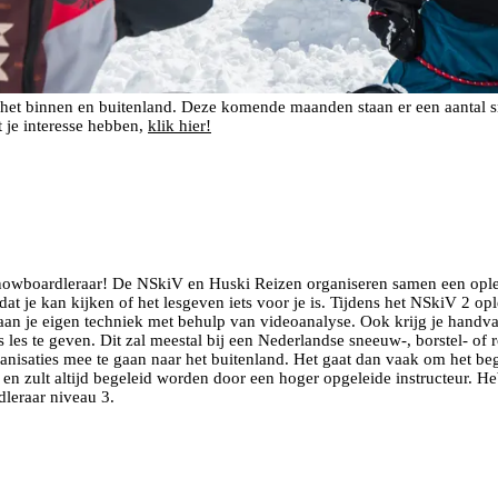
n het binnen en buitenland. Deze komende maanden staan er een aantal
 je interesse hebben,
klik hier!
s snowboardleraar! De NSkiV en Huski Reizen organiseren samen een ople
dat je kan kijken of het lesgeven iets voor je is. Tijdens het NSkiV 2 o
n je eigen techniek met behulp van videoanalyse. Ook krijg je handvatt
es te geven. Dit zal meestal bij een Nederlandse sneeuw-, borstel- of ro
nisaties mee te gaan naar het buitenland. Het gaat dan vaak om het beg
n zult altijd begeleid worden door een hoger opgeleide instructeur. Heb 
leraar niveau 3.