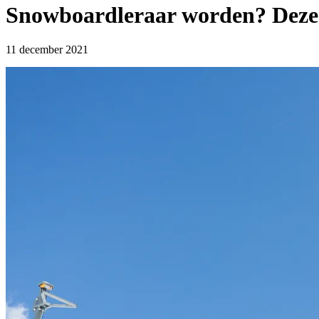
Snowboardleraar worden? Deze 
11 december 2021