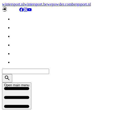
wintersport.nl
wintersport.be
wepowder.com
bergsport.nl
Open main menu