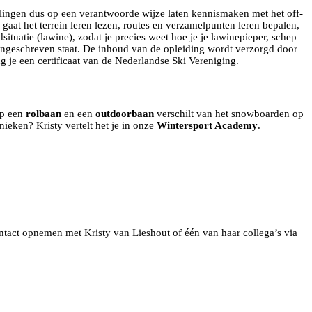
rlingen dus op een verantwoorde wijze laten kennismaken met het off-
 gaat het terrein leren lezen, routes en verzamelpunten leren bepalen,
situatie (lawine), zodat je precies weet hoe je je lawinepieper, schep
ngeschreven staat. De inhoud van de opleiding wordt verzorgd door
je een certificaat van de Nederlandse Ski Vereniging.
op een
rolbaan
en een
outdoorbaan
verschilt van het snowboarden op
nieken? Kristy vertelt het je in onze
Wintersport Academy
.
ntact opnemen met Kristy van Lieshout of één van haar collega’s via