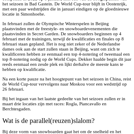
het seizoen in Bad Gastein. De World Cup-tour blijft in Oostenrijk,
met een paar wedstrijden die in januari eindigen op de gloednieuwe
locatie in Simonhoehe.
In februari zullen de Olympische Winterspelen in Beijing
plaatsvinden met de freestyle- en snowboardevenementen die
plaatsvinden in Secret Garden. De snowboarders beginnen op 4
februari met de trainingen, terwijl de kwalificaties en finales op 8
februari staan gepland. Het is nog niet zeker of de Nederlandse
dames ook aan de start zullen staan in Beijing, want om zich te
kwalificeren hebben ze eenmaal een top 4-notering of tweemaal een
top 8-notering nodig op de World Cups. Dekker haalde begin dit jaar
reeds eenmaal een zesde plek en lijkt derhalve de meeste kans te
hebben op kwalificatie.
Na een korte pauze na het hoogtepunt van het seizoen in China, reist
de World Cup-tour vervolgens naar Moskou voor een wedstrijd op
26 februari.
Bij het ingaan van het laatste gedeelte van het seizoen zullen er in
maart drie locaties zijn met races: Rogla, Piancavallo en
Berchtesgaden.
Wat is de parallel(reuzen)slalom?
Bij deze vorm van snowboarden gaat het om de snelheid en het