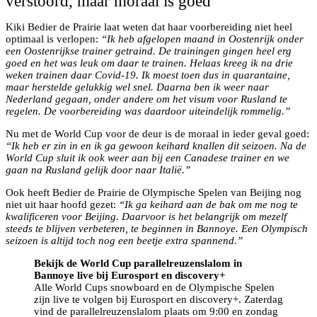
verstoord, maar moraal is goed
Kiki Bedier de Prairie laat weten dat haar voorbereiding niet heel
optimaal is verlopen:
“Ik heb afgelopen maand in Oostenrijk onder
een Oostenrijkse trainer getraind. De trainingen gingen heel erg
goed en het was leuk om daar te trainen. Helaas kreeg ik na drie
weken trainen daar Covid-19. Ik moest toen dus in quarantaine,
maar herstelde gelukkig wel snel. Daarna ben ik weer naar
Nederland gegaan, onder andere om het visum voor Rusland te
regelen. De voorbereiding was daardoor uiteindelijk rommelig.”
Nu met de World Cup voor de deur is de moraal in ieder geval goed:
“Ik heb er zin in en ik ga gewoon keihard knallen dit seizoen. Na de
World Cup sluit ik ook weer aan bij een Canadese trainer en we
gaan na Rusland gelijk door naar Italië.”
Ook heeft Bedier de Prairie de Olympische Spelen van Beijing nog
niet uit haar hoofd gezet:
“Ik ga keihard aan de bak om me nog te
kwalificeren voor Beijing. Daarvoor is het belangrijk om mezelf
steeds te blijven verbeteren, te beginnen in Bannoye. Een Olympisch
seizoen is altijd toch nog een beetje extra spannend.”
Bekijk de World Cup parallelreuzenslalom in
Bannoye live bij Eurosport en discovery+
Alle World Cups snowboard en de Olympische Spelen
zijn live te volgen bij Eurosport en discovery+. Zaterdag
vind de parallelreuzenslalom plaats om 9:00 en zondag