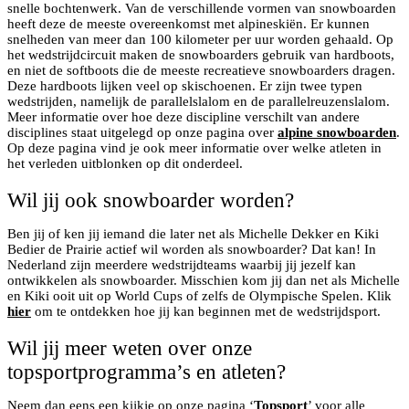
snelle bochtenwerk. Van de verschillende vormen van snowboarden
heeft deze de meeste overeenkomst met alpineskiën. Er kunnen
snelheden van meer dan 100 kilometer per uur worden gehaald. Op
het wedstrijdcircuit maken de snowboarders gebruik van hardboots,
en niet de softboots die de meeste recreatieve snowboarders dragen.
Deze hardboots lijken veel op skischoenen. Er zijn twee typen
wedstrijden, namelijk de parallelslalom en de parallelreuzenslalom.
Meer informatie over hoe deze discipline verschilt van andere
disciplines staat uitgelegd op onze pagina over
alpine snowboarden
.
Op deze pagina vind je ook meer informatie over welke atleten in
het verleden uitblonken op dit onderdeel.
Wil jij ook snowboarder worden?
Ben jij of ken jij iemand die later net als Michelle Dekker en Kiki
Bedier de Prairie actief wil worden als snowboarder? Dat kan! In
Nederland zijn meerdere wedstrijdteams waarbij jij jezelf kan
ontwikkelen als snowboarder. Misschien kom jij dan net als Michelle
en Kiki ooit uit op World Cups of zelfs de Olympische Spelen. Klik
hier
om te ontdekken hoe jij kan beginnen met de wedstrijdsport.
Wil jij meer weten over onze
topsportprogramma’s en atleten?
Neem dan eens een kijkje op onze pagina ‘
Topsport
’ voor alle