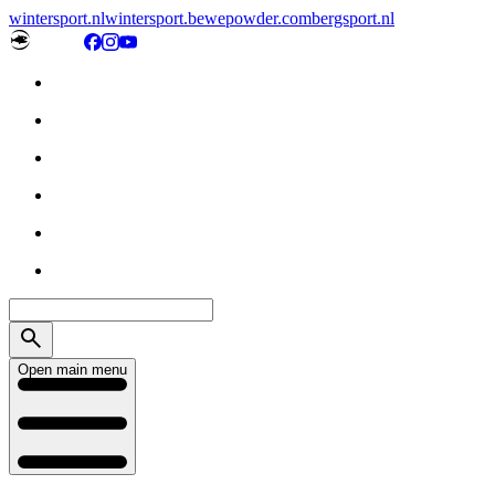
wintersport.nl
wintersport.be
wepowder.com
bergsport.nl
Open main menu