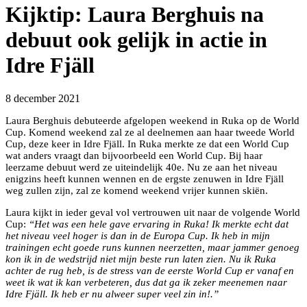
Kijktip: Laura Berghuis na
debuut ook gelijk in actie in
Idre Fjäll
8 december 2021
Laura Berghuis debuteerde afgelopen weekend in Ruka op de World
Cup. Komend weekend zal ze al deelnemen aan haar tweede World
Cup, deze keer in Idre Fjäll. In Ruka merkte ze dat een World Cup
wat anders vraagt dan bijvoorbeeld een World Cup. Bij haar
leerzame debuut werd ze uiteindelijk 40e. Nu ze aan het niveau
enigzins heeft kunnen wennen en de ergste zenuwen in Idre Fjäll
weg zullen zijn, zal ze komend weekend vrijer kunnen skiën.
Laura kijkt in ieder geval vol vertrouwen uit naar de volgende World
Cup:
“Het was een hele gave ervaring in Ruka! Ik merkte echt dat
het niveau veel hoger is dan in de Europa Cup. Ik heb in mijn
trainingen echt goede runs kunnen neerzetten, maar jammer genoeg
kon ik in de wedstrijd niet mijn beste run laten zien. Nu ik Ruka
achter de rug heb, is de stress van de eerste World Cup er vanaf en
weet ik wat ik kan verbeteren, dus dat ga ik zeker meenemen naar
Idre Fjäll. Ik heb er nu alweer super veel zin in!.”