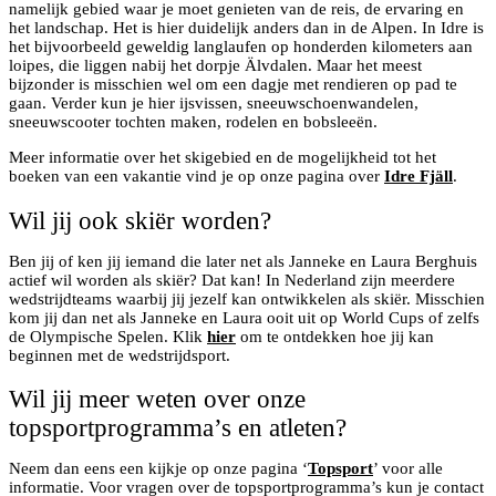
namelijk gebied waar je moet genieten van de reis, de ervaring en
het landschap. Het is hier duidelijk anders dan in de Alpen. In Idre is
het bijvoorbeeld geweldig langlaufen op honderden kilometers aan
loipes, die liggen nabij het dorpje Älvdalen. Maar het meest
bijzonder is misschien wel om een dagje met rendieren op pad te
gaan. Verder kun je hier ijsvissen, sneeuwschoenwandelen,
sneeuwscooter tochten maken, rodelen en bobsleeën.
Meer informatie over het skigebied en de mogelijkheid tot het
boeken van een vakantie vind je op onze pagina over
Idre Fjäll
.
Wil jij ook skiër worden?
Ben jij of ken jij iemand die later net als Janneke en Laura Berghuis
actief wil worden als skiër? Dat kan! In Nederland zijn meerdere
wedstrijdteams waarbij jij jezelf kan ontwikkelen als skiër. Misschien
kom jij dan net als Janneke en Laura ooit uit op World Cups of zelfs
de Olympische Spelen. Klik
hier
om te ontdekken hoe jij kan
beginnen met de wedstrijdsport.
Wil jij meer weten over onze
topsportprogramma’s en atleten?
Neem dan eens een kijkje op onze pagina ‘
Topsport
’ voor alle
informatie. Voor vragen over de topsportprogramma’s kun je contact