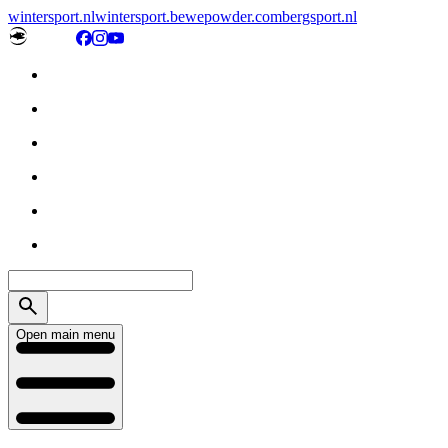
wintersport.nl
wintersport.be
wepowder.com
bergsport.nl
Open main menu