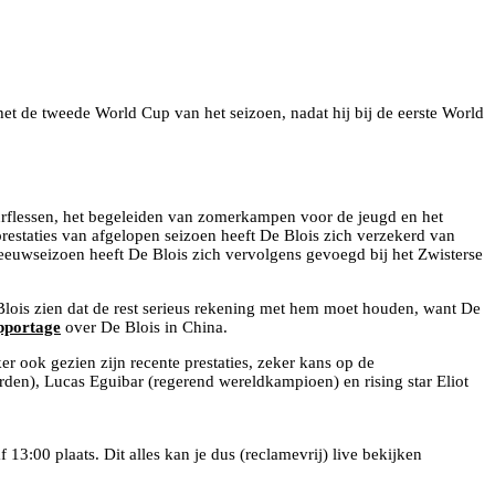
et de tweede World Cup van het seizoen, nadat hij bij de eerste World
urflessen, het begeleiden van zomerkampen voor de jeugd en het
prestaties van afgelopen seizoen heeft De Blois zich verzekerd van
eeuwseizoen heeft De Blois zich vervolgens gevoegd bij het Zwisterse
 Blois zien dat de rest serieus rekening met hem moet houden, want De
pportage
over De Blois in China.
er ook gezien zijn recente prestaties, zeker kans op de
en), Lucas Eguibar (regerend wereldkampioen) en rising star Eliot
3:00 plaats. Dit alles kan je dus (reclamevrij) live bekijken