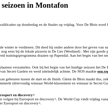
t seizoen in Montafon
lificaties op donderdag en de finales op vrijdag. Voor De Blois word h
de winter te verdienen. Dit deed hij onder andere door het geven van s
nog eens bij de lokale pizzeria in De Lier (Westland) . Met zijn goede 
reid trainingsprogramma draaien op Papendal. Aan het begin van het sn
plaatsen verzamelen. Ook bij het begin van het huidige seizoen liet De
e van Secret Garden en werd uiteindelijk achtste. De NOS maakte
een re
an gebeuren tussen de start en de finish. Glenn de Blois maakt dus, zek
merle (drievoudig winnaar World-klassement en winnaar in Secret Gard
urosport en discovery+
volgen bij Eurosport en discovery+. De World Cup vindt vrijdag vanaf 1
er Eurosport en discovery+.