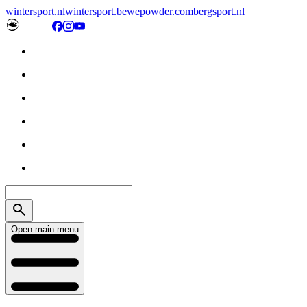
wintersport.nl
wintersport.be
wepowder.com
bergsport.nl
Open main menu