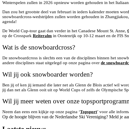
Winterspelen zullen in 2026 opnieuw worden gehouden in het Italiaans
Dan zou het grootste deel van februari in ieders kalender moeten wo
snowboardcross-wedstrijden zullen worden gehouden in Zhangjiakou, tu
agenda!
De World Cup-tour gaat dan verder in het Canadese Mount St. Anne,
op de Crosspark
Reiteralm
in Oostenrijk op 10-12 maart en de FIS Sn
Wat is de snowboardcross?
De snowboardcross is slechts een van de disciplines binnen het snowb
andere disciplines staat uitgelegd op onze pagina over
de snowboardc
Wil jij ook snowboarder worden?
Ben jij of ken jij iemand die later net als Glenn de Blois actief wil
jij dan net als Glenn ooit uit op World Cups of zelfs de Olympische S
Wil jij meer weten over onze topsportprogramm
Neem dan eens een kijkje op onze pagina ‘
Topsport
’ voor alle infor
Op de hoogte blijven van de Nederlandse Ski Vereniging? Meld je aa