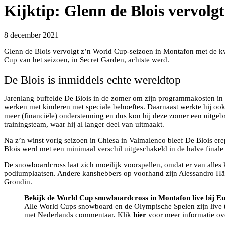
Kijktip: Glenn de Blois vervolg
8 december 2021
Glenn de Blois vervolgt z’n World Cup-seizoen in Montafon met de kwa
Cup van het seizoen, in Secret Garden, achtste werd.
De Blois is inmiddels echte wereldtop
Jarenlang buffelde De Blois in de zomer om zijn programmakosten in 
werken met kinderen met speciale behoeftes. Daarnaast werkte hij ook 
meer (financiële) ondersteuning en dus kon hij deze zomer een uitgeb
trainingsteam, waar hij al langer deel van uitmaakt.
Na z’n winst vorig seizoen in Chiesa in Valmalenco bleef De Blois ere
Blois werd met een minimaal verschil uitgeschakeld in de halve final
De snowboardcross laat zich moeilijk voorspellen, omdat er van alles k
podiumplaatsen. Andere kanshebbers op voorhand zijn Alessandro Häm
Grondin.
Bekijk de World Cup snowboardcross in Montafon live bij E
Alle World Cups snowboard en de Olympische Spelen zijn live te 
met Nederlands commentaar. Klik
hier
voor meer informatie ov