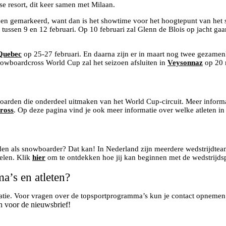
e resort, dit keer samen met Milaan.
rden gemarkeerd, want dan is het showtime voor het hoogtepunt van het
ssen 9 en 12 februari. Op 10 februari zal Glenn de Blois op jacht gaan
Quebec
op 25-27 februari. En daarna zijn er in maart nog twee gezamen
owboardcross World Cup zal het seizoen afsluiten in
Veysonnaz
op 20 
oarden die onderdeel uitmaken van het World Cup-circuit. Meer informa
ross
. Op deze pagina vind je ook meer informatie over welke atleten in
 worden als snowboarder? Dat kan! In Nederland zijn meerdere wedstrijdte
pelen. Klik
hier
om te ontdekken hoe jij kan beginnen met de wedstrijdsp
a’s en atleten?
matie. Voor vragen over de topsportprogramma’s kun je contact opneme
n voor de nieuwsbrief!