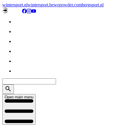
wintersport.nl
wintersport.be
wepowder.com
bergsport.nl
Open main menu