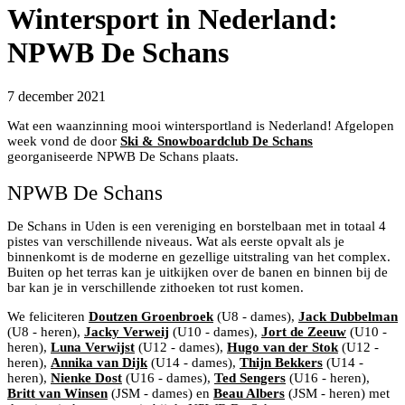
Wintersport in Nederland:
NPWB De Schans
7 december 2021
Wat een waanzinning mooi wintersportland is Nederland! Afgelopen
week vond de door
Ski & Snowboardclub De Schans
georganiseerde NPWB De Schans plaats.
NPWB De Schans
De Schans in Uden is een vereniging en borstelbaan met in totaal 4
pistes van verschillende niveaus. Wat als eerste opvalt als je
binnenkomt is de moderne en gezellige uitstraling van het complex.
Buiten op het terras kan je uitkijken over de banen en binnen bij de
bar kan je in verschillende zithoeken tot rust komen.
We feliciteren
Doutzen Groenbroek
(U8 - dames),
Jack Dubbelman
(U8 - heren),
Jacky Verweij
(U10 - dames),
Jort de Zeeuw
(U10 -
heren),
Luna Verwijst
(U12 - dames),
Hugo van der Stok
(U12 -
heren),
Annika van Dijk
(U14 - dames),
Thijn Bekkers
(U14 -
heren),
Nienke Dost
(U16 - dames),
Ted Sengers
(U16 - heren),
Britt van Winsen
(JSM - dames) en
Beau Albers
(JSM - heren) met