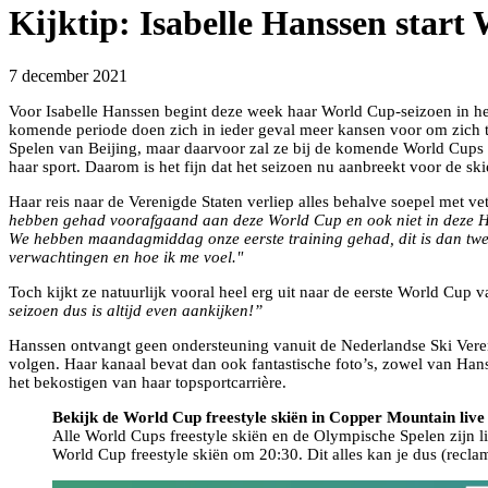
Kijktip: Isabelle Hanssen star
7 december 2021
Voor Isabelle Hanssen begint deze week haar World Cup-seizoen in 
komende periode doen zich in ieder geval meer kansen voor om zic
Spelen van Beijing, maar daarvoor zal ze bij de komende World Cups t
haar sport. Daarom is het fijn dat het seizoen nu aanbreekt voor de skie
Haar reis naar de Verenigde Staten verliep alles behalve soepel met 
hebben gehad voorafgaand aan deze World Cup en ook niet in deze H
We hebben maandagmiddag onze eerste training gehad, dit is dan twee 
verwachtingen en hoe ik me voel."
Toch kijkt ze natuurlijk vooral heel erg uit naar de eerste World Cup 
seizoen dus is altijd even aankijken!”
Hanssen ontvangt geen ondersteuning vanuit de Nederlandse Ski Vereni
volgen. Haar kanaal bevat dan ook fantastische foto’s, zowel van Hans
het bekostigen van haar topsportcarrière.
Bekijk de World Cup freestyle skiën in Copper Mountain live
Alle World Cups freestyle skiën en de Olympische Spelen zijn l
World Cup freestyle skiën om 20:30. Dit alles kan je dus (recl