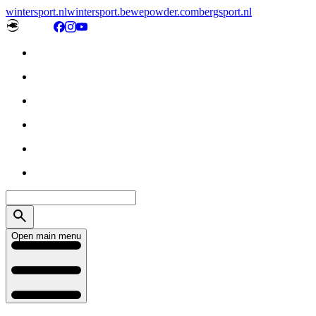
wintersport.nl
wintersport.be
wepowder.com
bergsport.nl
Open main menu