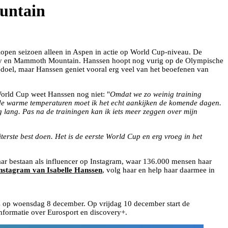
ountain
pen seizoen alleen in Aspen in actie op World Cup-niveau. De
ary en Mammoth Mountain. Hanssen hoopt nog vurig op de Olympische
 doel, maar Hanssen geniet vooral erg veel van het beoefenen van
World Cup weet Hanssen nog niet: "
Omdat we zo weinig training
de warme temperaturen moet ik het echt aankijken de komende dagen.
 lang. Pas na de trainingen kan ik iets meer zeggen over mijn
terste best doen. Het is de eerste World Cup en erg vroeg in het
haar bestaan als influencer op Instagram, waar 136.000 mensen haar
nstagram van Isabelle Hanssen
, volg haar en help haar daarmee in
ats op woensdag 8 december. Op vrijdag 10 december start de
formatie over Eurosport en discovery+.