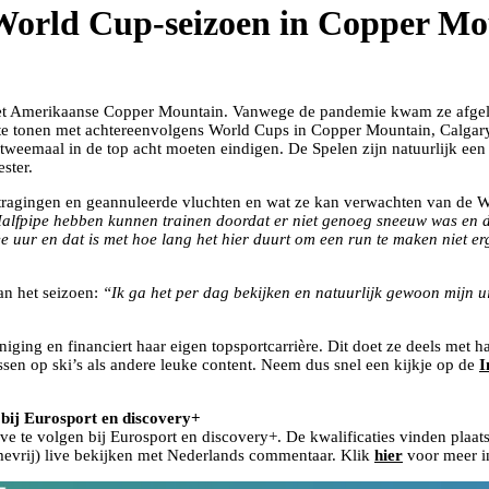
t World Cup-seizoen in Copper M
het Amerikaanse Copper Mountain. Vanwege de pandemie kwam ze afgelo
h te tonen met achtereenvolgens World Cups in Copper Mountain, Calg
weemaal in de top acht moeten eindigen. De Spelen zijn natuurlijk een
ster.
vetragingen en geannuleerde vluchten en wat ze kan verwachten van de 
alfpipe hebben kunnen trainen doordat er niet genoeg sneeuw was en 
uur en dat is met hoe lang het hier duurt om een run te maken niet erg
van het seizoen:
“Ik ga het per dag bekijken en natuurlijk gewoon mijn ui
ging en financiert haar eigen topsportcarrière. Dit doet ze deels met 
sen op ski’s als andere leuke content. Neem dus snel een kijkje op de
I
 bij Eurosport en discovery+
ive te volgen bij Eurosport en discovery+. De kwalificaties vinden pla
amevrij) live bekijken met Nederlands commentaar. Klik
hier
voor meer in