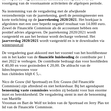
voortgang van de voornaamste activiteiten de afgelopen periode.
Na instemming van de vergadering met de afwijkende
verzendtermijn van de jaarrekening, geeft de penningmeester een
korte toelichting op de
jaarrekening 2020/2021
. Het boekjaar is
afgesloten met een zeer beperkt negatief resultaat van 14.000 euro.
Zowel de Financiële Commissie als de accountant hebben een
positief advies afgegeven. De jaarrekening 2020/2021 wordt
vastgesteld en aan het bestuur wordt decharge verleend. Het
jaarverslag 2020/2021
wordt vastgesteld en is te downloaden via
wintersport.nl
De vergadering gaat akkoord met het voorstel van het hoofdbestuur
om in het kader van de
financiële huishouding
de contributie per 1
mei 2022 te verhogen. De contributie bedraagt dan voor hoofdleden
€ 40,00 en voor gezinsleden € 20,00. De afdracht van de
lidrechtspersonen voor
hun clubleden blijft € 5,-.
Nico de Gouw (lid Sportraad) en Eric Grauss (lid Financiële
Commissie) zijn aftredend en niet herkiesbaar. Bij het agendapunt
benoeming vaste commissies
worden zij bedankt voor hun enorme
inzet en betrokkenheid. De vergadering stemt in met de benoeming
van Mariëlle
Vrooman en Bart de Wolf tot leden van de Sportraad en Jerry Plas tot
lid van de Financiële Commissie.