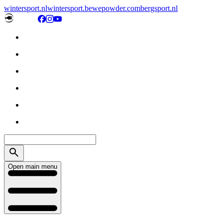
wintersport.nl
wintersport.be
wepowder.com
bergsport.nl
Open main menu