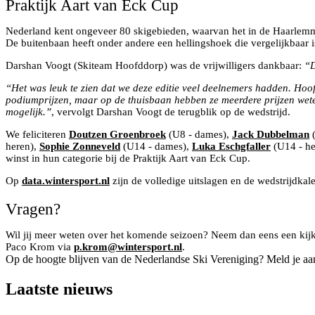
Praktijk Aart van Eck Cup
Nederland kent ongeveer 80 skigebieden, waarvan het in de Haarlemme
De buitenbaan heeft onder andere een hellingshoek die vergelijkbaar i
Darshan Voogt (Skiteam Hoofddorp) was de vrijwilligers dankbaar:
“D
“Het was leuk te zien dat we deze editie veel deelnemers hadden. Hoo
podiumprijzen, maar op de thuisbaan hebben ze meerdere prijzen weten 
mogelijk.”
, vervolgt Darshan Voogt de terugblik op de wedstrijd.
We feliciteren
Doutzen Groenbroek
(U8 - dames),
Jack Dubbelman
(
heren),
Sophie Zonneveld
(U14 - dames),
Luka Eschgfaller
(U14 - he
winst in hun categorie bij de Praktijk Aart van Eck Cup.
Op
data.wintersport.nl
zijn de volledige uitslagen en de wedstrijdkal
Vragen?
Wil jij meer weten over het komende seizoen? Neem dan eens een kijk
Paco Krom via
p.krom@wintersport.nl
.
Op de hoogte blijven van de Nederlandse Ski Vereniging? Meld je aa
Laatste nieuws