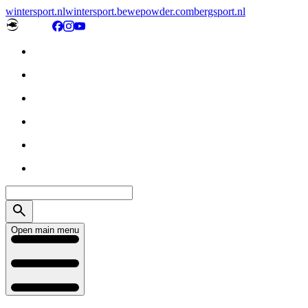
wintersport.nl
wintersport.be
wepowder.com
bergsport.nl
Open main menu