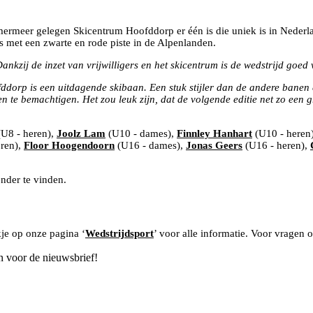
rmeer gelegen Skicentrum Hoofddorp er één is die uniek is in Nederla
s met een zwarte en rode piste in de Alpenlanden.
ankzij de inzet van vrijwilligers en het skicentrum is de wedstrijd goed
fddorp is een uitdagende skibaan. Een stuk stijler dan de andere bane
te bemachtigen. Het zou leuk zijn, dat de volgende editie net zo een gr
U8 - heren),
Joolz Lam
(U10 - dames),
Finnley Hanhart
(U10 - heren
ren),
Floor Hoogendoorn
(U16 - dames),
Jonas Geers
(U16 - heren),
ender te vinden.
je op onze pagina ‘
Wedstrijdsport
’ voor alle informatie. Voor vragen
n voor de nieuwsbrief!