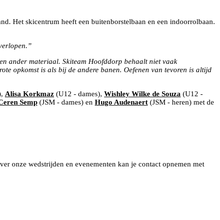
nd. Het skicentrum heeft een buitenborstelbaan en een indoorrolbaan.
 verlopen.”
n en ander materiaal. Skiteam Hoofddorp behaalt niet vaak
ote opkomst is als bij de andere banen. Oefenen van tevoren is altijd
),
Alisa Korkmaz
(U12 - dames),
Wishley Wilke de Souza
(U12 -
Ceren Semp
(JSM - dames) en
Hugo Audenaert
(JSM - heren) met de
 over onze wedstrijden en evenementen kan je contact opnemen met